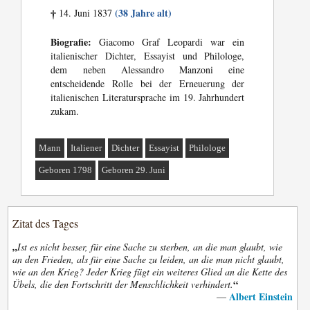
(38 Jahre alt)
14. Juni 1837
†
Biografie:
Giacomo Graf Leopardi war ein
italienischer Dichter, Essayist und Philologe,
dem neben Alessandro Manzoni eine
entscheidende Rolle bei der Erneuerung der
italienischen Literatursprache im 19. Jahrhundert
zukam.
Mann
Italiener
Dichter
Essayist
Philologe
Geboren 1798
Geboren 29. Juni
Zitat des Tages
„
Ist es nicht besser, für eine Sache zu sterben, an die man glaubt, wie
an den Frieden, als für eine Sache zu leiden, an die man nicht glaubt,
wie an den Krieg? Jeder Krieg fügt ein weiteres Glied an die Kette des
“
Übels, die den Fortschritt der Menschlichkeit verhindert.
Albert Einstein
—