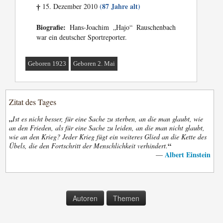
(87 Jahre alt)
15. Dezember 2010
†
Biografie:
Hans-Joachim „Hajo“ Rauschenbach
war ein deutscher Sportreporter.
Geboren 1923
Geboren 2. Mai
Zitat des Tages
„
Ist es nicht besser, für eine Sache zu sterben, an die man glaubt, wie
an den Frieden, als für eine Sache zu leiden, an die man nicht glaubt,
wie an den Krieg? Jeder Krieg fügt ein weiteres Glied an die Kette des
“
Übels, die den Fortschritt der Menschlichkeit verhindert.
Albert Einstein
—
Autoren
Themen