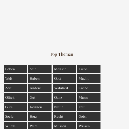
Top-Themen
Leben
Sein
Mensch
Liebe
Welt
Haben
Gott
Macht
Zeit
Andere
Wahrheit
Größe
Glück
Gut
Ganz
Mann
Güte
Können
Natur
Frau
Seele
Herz
Recht
Geist
Würde
Ware
Müssen
Wissen