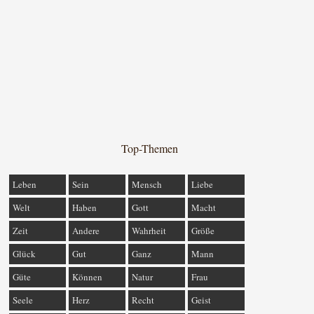
Top-Themen
Leben
Sein
Mensch
Liebe
Welt
Haben
Gott
Macht
Zeit
Andere
Wahrheit
Größe
Glück
Gut
Ganz
Mann
Güte
Können
Natur
Frau
Seele
Herz
Recht
Geist