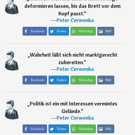
deformieren lassen, bis das Brett vor dem
Kopf passt.
“
―
Peter Cerwenka
Facebook
Twitter
WhatsApp
Bild
„
Wahrheit läßt sich nicht marktgerecht
zubereiten.
“
―
Peter Cerwenka
Facebook
Twitter
WhatsApp
Bild
„
Politik ist ein mit Interessen vermintes
Gelände.
“
―
Peter Cerwenka
Facebook
Twitter
WhatsApp
Bild