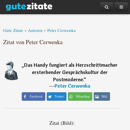
›
›
Gute Zitate
Autoren
Peter Cerwenka
Zitat von Peter Cerwenka
„
Das Handy fungiert als Herzschrittmacher
ersterbender Gesprächskultur der
Postmoderne.
“
―
Peter Cerwenka
Facebook
Twitter
WhatsApp
Bild
Zitat (Bild):