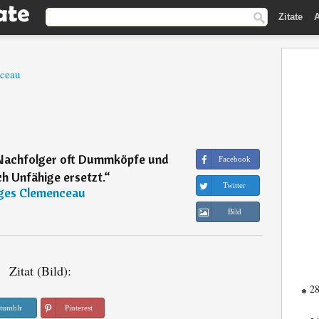
Zitate
A
ceau
ie Nachfolger oft Dummköpfe und
Facebook
h Unfähige ersetzt.
“
Twitter
ges Clemenceau
Bild
Zitat (Bild):
28
*
tumblr
Pinterest