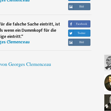
Bild
ür die falsche Sache eintritt, ist
Facebook
als wenn ein Dummkopf für die
Twitter
ige eintritt.
“
ges Clemenceau
Bild
e von Georges Clemenceau