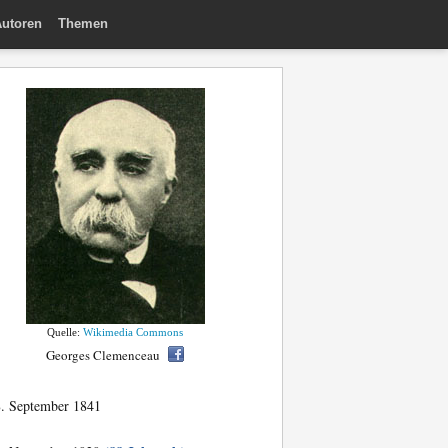
utoren
Themen
Quelle:
Wikimedia Commons
Georges Clemenceau
. September 1841