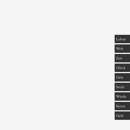
Leben
Welt
Zeit
Glück
Güte
Seele
Würde
Kunst
Geld