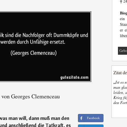
24
†
Biog
ein
Sta
er e
libe
Gebo
Zitat d
„
Ist es 
man glau
leiden, 
e von Georges Clemenceau
Krieg fü
den Fort
was man will, dann muß man den
Facebook
und anschließend die Tatkraft, es