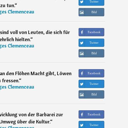
Twitter
zu tun.
“
ges Clemenceau
Bild
sind voll von Leuten, die sich für
Facebook
hrlich hielten.
“
Twitter
ges Clemenceau
Bild
an den Flöhen Macht gibt, Löwen
Facebook
 fressen.
“
Twitter
ges Clemenceau
Bild
wicklung von der Barbarei zur
Facebook
Umweg über die Kultur.
“
Twitter
ges Clemenceau