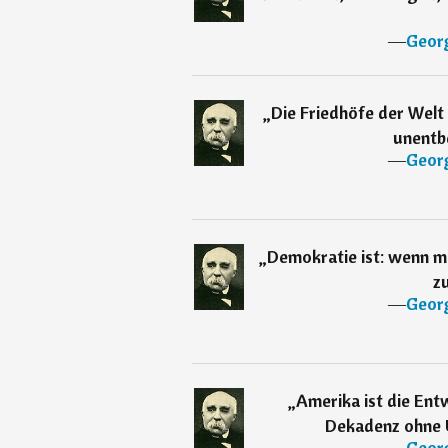
―
Geor
„
Die Friedhöfe der Welt 
unentbe
―
Geor
„
Demokratie ist: wenn m
zu
―
Geor
„
Amerika ist die Ent
Dekadenz ohne 
―
Geor