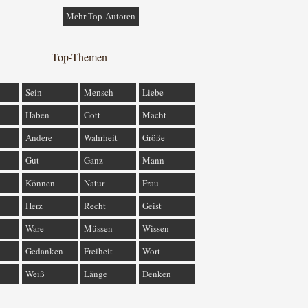
Mehr Top-Autoren
Top-Themen
Sein
Mensch
Liebe
Haben
Gott
Macht
Andere
Wahrheit
Größe
Gut
Ganz
Mann
Können
Natur
Frau
Herz
Recht
Geist
Ware
Müssen
Wissen
Gedanken
Freiheit
Wort
Weiß
Länge
Denken