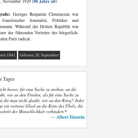
(88 Jahre alt)
. November 1929
rafie:
Georges Benjamin Clemenceau war
 französischer Journalist, Politiker und
atsmann. Während der Dritten Republik war
iner der führenden Vertreter des bürgerlich-
ralen Parti radical.
ren 1841
Geboren 28. September
es Tages
nicht besser, für eine Sache zu sterben, an die
bt, wie an den Frieden, als für eine Sache zu
an die man nicht glaubt, wie an den Krieg? Jeder
gt ein weiteres Glied an die Kette des Übels, die
“
schritt der Menschlichkeit verhindert.
Albert Einstein
—