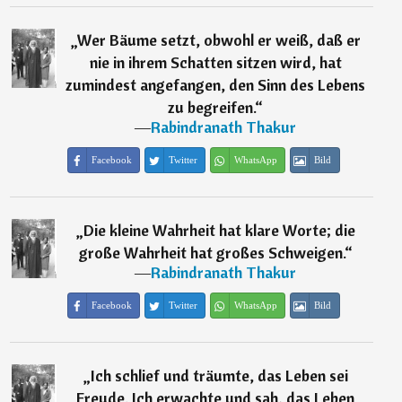
„
Wer Bäume setzt, obwohl er weiß, daß er
nie in ihrem Schatten sitzen wird, hat
zumindest angefangen, den Sinn des Lebens
zu begreifen.
“
―
Rabindranath Thakur
Facebook
Twitter
WhatsApp
Bild
„
Die kleine Wahrheit hat klare Worte; die
große Wahrheit hat großes Schweigen.
“
―
Rabindranath Thakur
Facebook
Twitter
WhatsApp
Bild
„
Ich schlief und träumte, das Leben sei
Freude. Ich erwachte und sah, das Leben