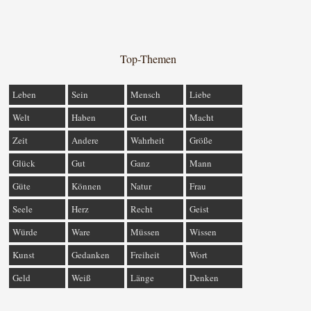
Top-Themen
Leben
Sein
Mensch
Liebe
Welt
Haben
Gott
Macht
Zeit
Andere
Wahrheit
Größe
Glück
Gut
Ganz
Mann
Güte
Können
Natur
Frau
Seele
Herz
Recht
Geist
Würde
Ware
Müssen
Wissen
Kunst
Gedanken
Freiheit
Wort
Geld
Weiß
Länge
Denken