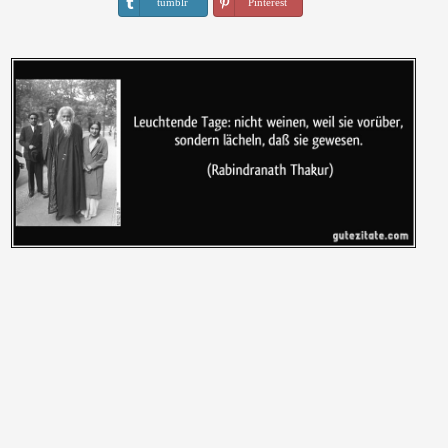
tumblr
Pinterest