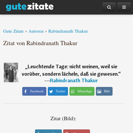
›
›
Gute Zitate
Autoren
Rabindranath Thakur
Zitat von Rabindranath Thakur
„
Leuchtende Tage: nicht weinen, weil sie
vorüber, sondern lächeln, daß sie gewesen.
“
―
Rabindranath Thakur
Facebook
Twitter
WhatsApp
Bild
Zitat (Bild):