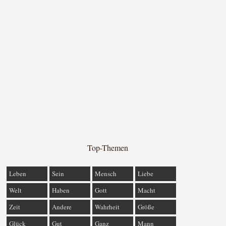
Top-Themen
Leben
Sein
Mensch
Liebe
Welt
Haben
Gott
Macht
Zeit
Andere
Wahrheit
Größe
Glück
Gut
Ganz
Mann