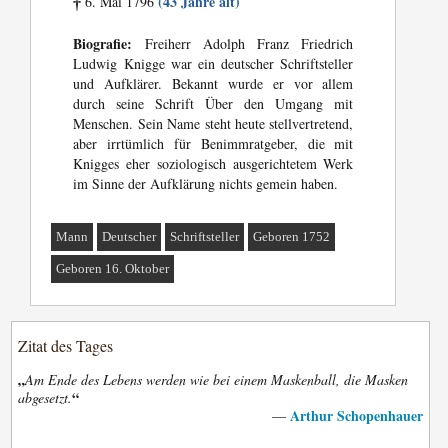
(43 Jahre alt)
6. Mai 1796
†
Biografie:
Freiherr Adolph Franz Friedrich
Ludwig Knigge war ein deutscher Schriftsteller
und Aufklärer. Bekannt wurde er vor allem
durch seine Schrift Über den Umgang mit
Menschen. Sein Name steht heute stellvertretend,
aber irrtümlich für Benimmratgeber, die mit
Knigges eher soziologisch ausgerichtetem Werk
im Sinne der Aufklärung nichts gemein haben.
Mann
Deutscher
Schriftsteller
Geboren 1752
Geboren 16. Oktober
Zitat des Tages
„
Am Ende des Lebens werden wie bei einem Maskenball, die Masken
“
abgesetzt.
Arthur Schopenhauer
—