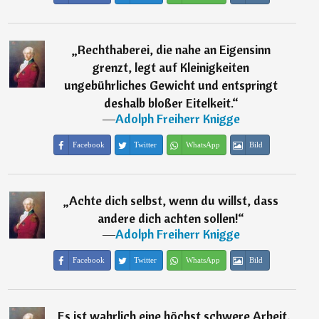
„
Rechthaberei, die nahe an Eigensinn
grenzt, legt auf Kleinigkeiten
ungebührliches Gewicht und entspringt
deshalb bloßer Eitelkeit.
“
―
Adolph Freiherr Knigge
Facebook
Twitter
WhatsApp
Bild
„
Achte dich selbst, wenn du willst, dass
andere dich achten sollen!
“
―
Adolph Freiherr Knigge
Facebook
Twitter
WhatsApp
Bild
„
Es ist wahrlich eine höchst schwere Arbeit,