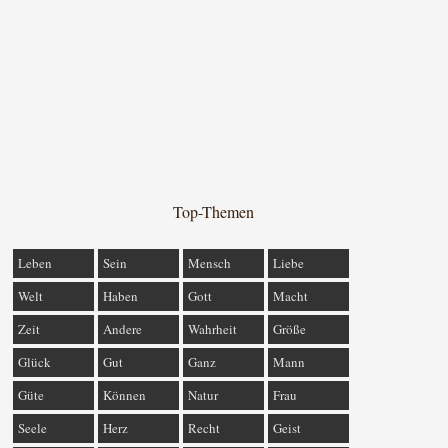
Top-Themen
Leben
Sein
Mensch
Liebe
Welt
Haben
Gott
Macht
Zeit
Andere
Wahrheit
Größe
Glück
Gut
Ganz
Mann
Güte
Können
Natur
Frau
Seele
Herz
Recht
Geist