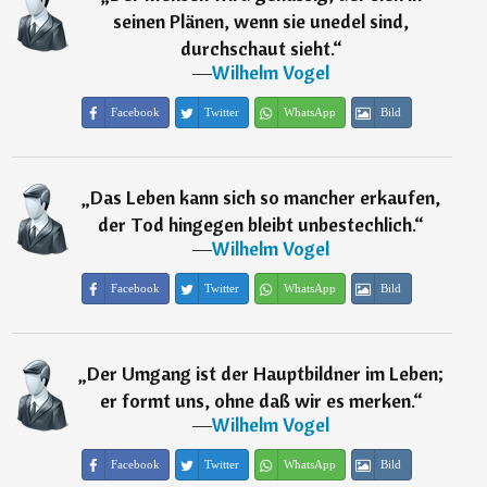
seinen Plänen, wenn sie unedel sind,
durchschaut sieht.
“
―
Wilhelm Vogel
Facebook
Twitter
WhatsApp
Bild
„
Das Leben kann sich so mancher erkaufen,
der Tod hingegen bleibt unbestechlich.
“
―
Wilhelm Vogel
Facebook
Twitter
WhatsApp
Bild
„
Der Umgang ist der Hauptbildner im Leben;
er formt uns, ohne daß wir es merken.
“
―
Wilhelm Vogel
Facebook
Twitter
WhatsApp
Bild