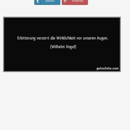
tumblr
Pinterest