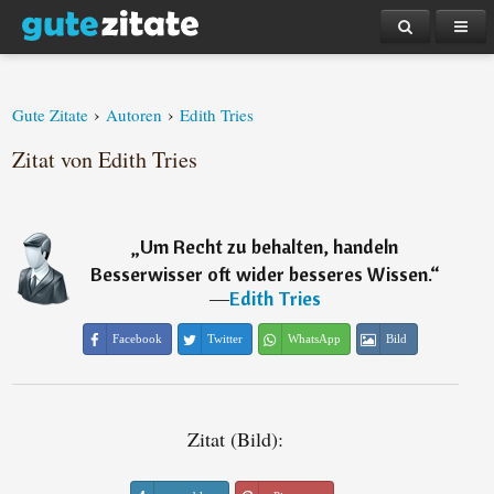
›
›
Gute Zitate
Autoren
Edith Tries
Zitat von Edith Tries
„
Um Recht zu behalten, handeln
Besserwisser oft wider besseres Wissen.
“
―
Edith Tries
Facebook
Twitter
WhatsApp
Bild
Zitat (Bild):