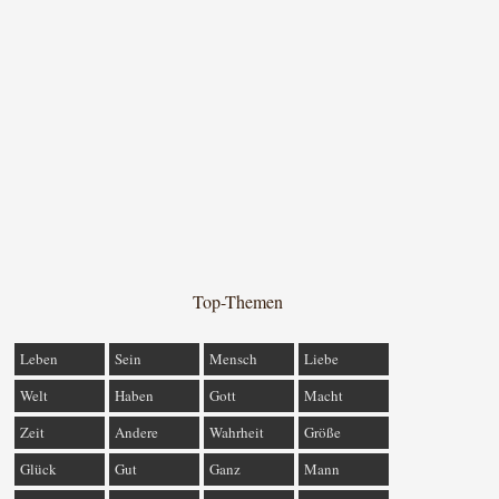
Top-Themen
Leben
Sein
Mensch
Liebe
Welt
Haben
Gott
Macht
Zeit
Andere
Wahrheit
Größe
Glück
Gut
Ganz
Mann