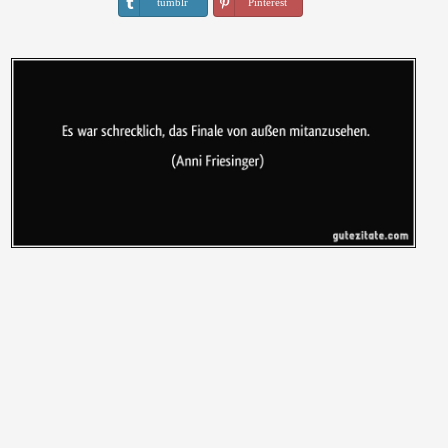
tumblr
Pinterest