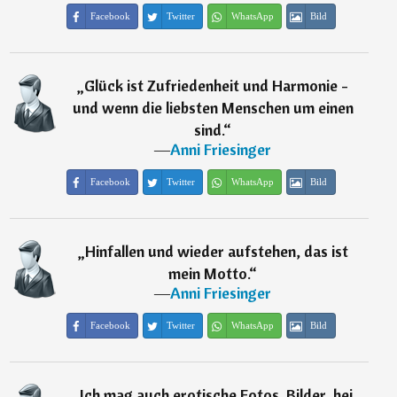
Facebook
Twitter
WhatsApp
Bild
„
Glück ist Zufriedenheit und Harmonie -
und wenn die liebsten Menschen um einen
sind.
“
―
Anni Friesinger
Facebook
Twitter
WhatsApp
Bild
„
Hinfallen und wieder aufstehen, das ist
mein Motto.
“
―
Anni Friesinger
Facebook
Twitter
WhatsApp
Bild
„
Ich mag auch erotische Fotos. Bilder, bei