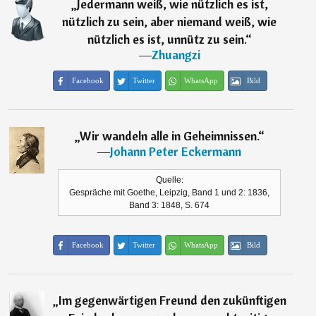
„
Jedermann weiß, wie nützlich es ist,
nützlich zu sein, aber niemand weiß, wie
nützlich es ist, unnütz zu sein.
“
―
Zhuangzi
Facebook
Twitter
WhatsApp
Bild
„
Wir wandeln alle in Geheimnissen.
“
―
Johann Peter Eckermann
Quelle:
Gespräche mit Goethe, Leipzig, Band 1 und 2: 1836,
Band 3: 1848, S. 674
Facebook
Twitter
WhatsApp
Bild
„
Im gegenwärtigen Freund den zukünftigen