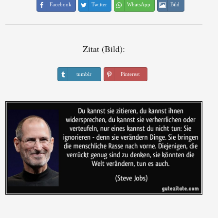
Facebook
Twitter
WhatsApp
Bild
Zitat (Bild):
tumblr
Pinterest