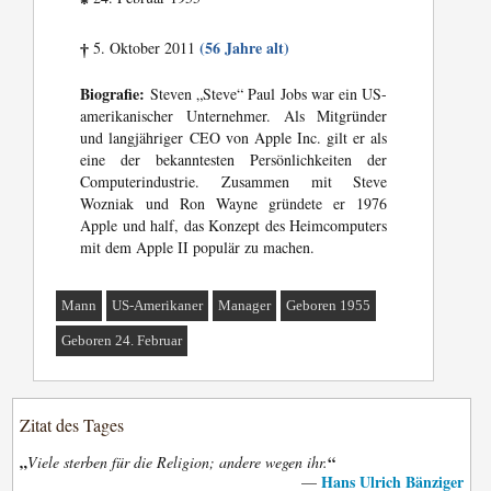
*
(56 Jahre alt)
5. Oktober 2011
†
Biografie:
Steven „Steve“ Paul Jobs war ein US-
amerikanischer Unternehmer. Als Mitgründer
und langjähriger CEO von Apple Inc. gilt er als
eine der bekanntesten Persönlichkeiten der
Computerindustrie. Zusammen mit Steve
Wozniak und Ron Wayne gründete er 1976
Apple und half, das Konzept des Heimcomputers
mit dem Apple II populär zu machen.
Mann
US-Amerikaner
Manager
Geboren 1955
Geboren 24. Februar
Zitat des Tages
„
“
Viele sterben für die Religion; andere wegen ihr.
Hans Ulrich Bänziger
—