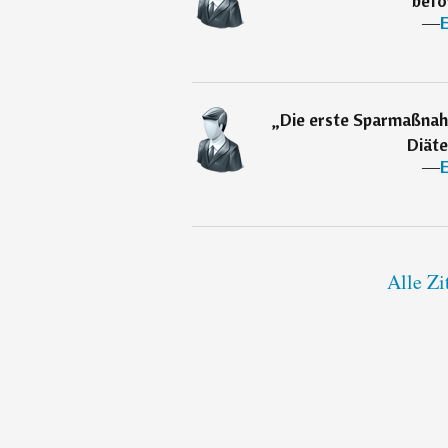
beför
―
„
Die erste Sparmaßnah
Diäte
―
Alle Zi