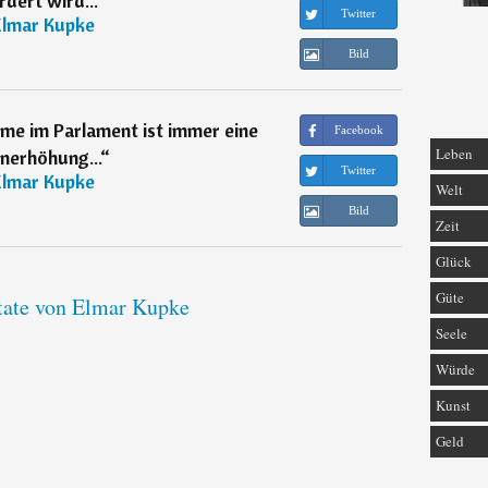
dert wird...
“
Twitter
Elmar Kupke
Bild
me im Parlament ist immer eine
Facebook
Leben
nerhöhung...
“
Twitter
Elmar Kupke
Welt
Bild
Zeit
Glück
Güte
tate von Elmar Kupke
Seele
Würde
Kunst
Geld