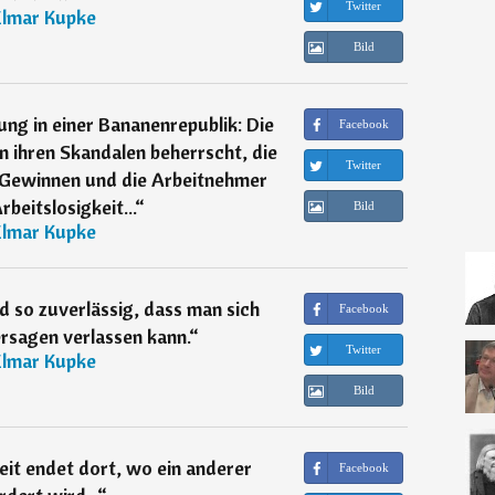
Twitter
Elmar Kupke
Bild
ng in einer Bananenrepublik: Die
Facebook
 ihren Skandalen beherrscht, die
Twitter
 Gewinnen und die Arbeitnehmer
rbeitslosigkeit...
“
Bild
Elmar Kupke
 so zuverlässig, dass man sich
Facebook
ersagen verlassen kann.
“
Twitter
Elmar Kupke
Bild
eit endet dort, wo ein anderer
Facebook