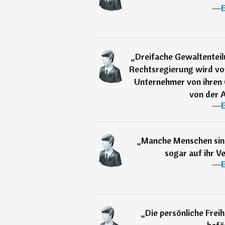
―
„
Dreifache Gewaltenteilu
Rechtsregierung wird von
Unternehmer von ihren
von der A
―
„
Manche Menschen sind
sogar auf ihr V
―
„
Die persönliche Freih