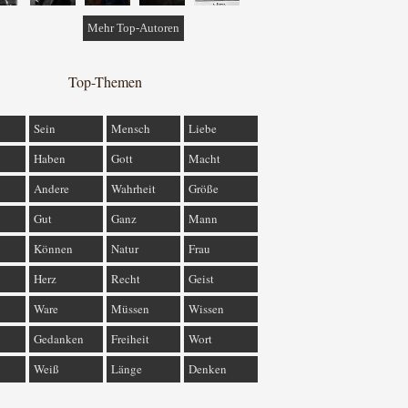
Mehr Top-Autoren
Top-Themen
Sein
Mensch
Liebe
Haben
Gott
Macht
Andere
Wahrheit
Größe
Gut
Ganz
Mann
Können
Natur
Frau
Herz
Recht
Geist
Ware
Müssen
Wissen
Gedanken
Freiheit
Wort
Weiß
Länge
Denken