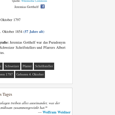
Quelle:
Wikimedia Commons
Jeremias Gotthelf
 Oktober 1797
(57 Jahre alt)
. Oktober 1854
rafie:
Jeremias Gotthelf war das Pseudonym
Schweizer Schriftstellers und Pfarrers Albert
ius.
n
Schweizer
Pfarrer
Schriftsteller
ren 1797
Geboren 4. Oktober
es Tages
nlagen treiben alles auseinander, was der
“
t mühsam zusammengewinkt hat.
Wolfram Weidner
—