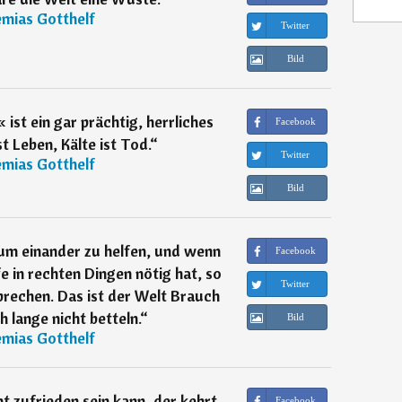
emias Gotthelf
Twitter
Bild
st ein gar prächtig, herrliches
Facebook
 Leben, Kälte ist Tod.
“
Twitter
emias Gotthelf
Bild
um einander zu helfen, und wenn
Facebook
 in rechten Dingen nötig hat, so
Twitter
rechen. Das ist der Welt Brauch
 lange nicht betteln.
“
Bild
emias Gotthelf
ht zufrieden sein kann, der kehrt
Facebook