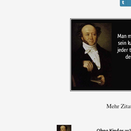
Mehr Zita
„
Ohne Kinder wä