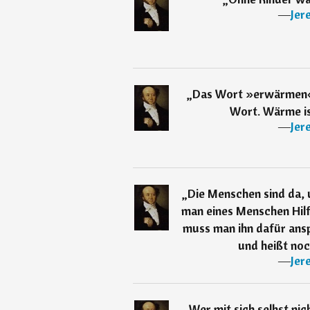
―
Jer
„
Das Wort »erwärmen« i
Wort. Wärme ist
―
Jer
„
Die Menschen sind da, 
man eines Menschen Hilfe
muss man ihn dafür ansp
und heißt noch
―
Jer
„
Wer mit sich selbst nic