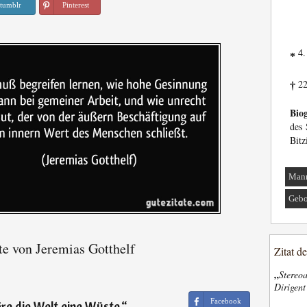
tumblr
Pinterest
4.
*
22
†
Biog
des 
Bitz
Man
Gebo
te von Jeremias Gotthelf
Zitat d
„
Stereoa
Dirigen
Facebook
re die Welt eine Wüste.
“