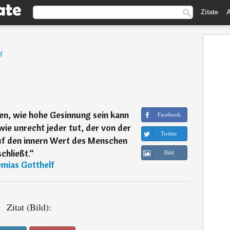
Zitate
A
f
en, wie hohe Gesinnung sein kann
Facebook
wie unrecht jeder tut, der von der
Twitter
uf den innern Wert des Menschen
schließt.
“
Bild
emias Gotthelf
Zitat (Bild):