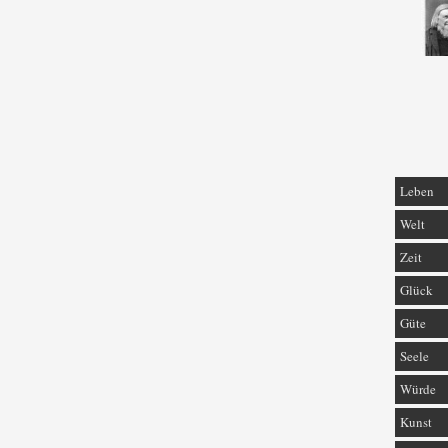
Leben
Welt
Zeit
Glück
Güte
Seele
Würde
Kunst