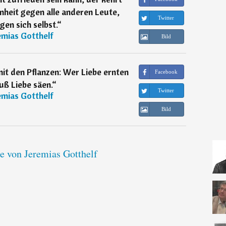
nheit gegen alle anderen Leute,
Twitter
gen sich selbst.
“
emias Gotthelf
Bild
 mit den Pflanzen: Wer Liebe ernten
Facebook
uß Liebe säen.
“
Twitter
emias Gotthelf
Bild
te von Jeremias Gotthelf