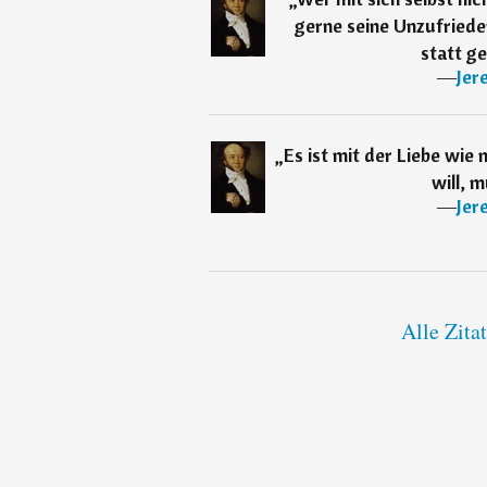
gerne seine Unzufriede
statt ge
―
Jer
„
Es ist mit der Liebe wie
will, m
―
Jer
Alle Zita