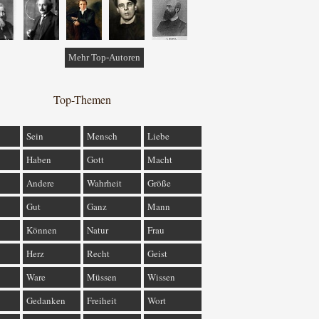
Mehr Top-Autoren
Top-Themen
Sein
Mensch
Liebe
Haben
Gott
Macht
Andere
Wahrheit
Größe
Gut
Ganz
Mann
Können
Natur
Frau
Herz
Recht
Geist
Ware
Müssen
Wissen
Gedanken
Freiheit
Wort