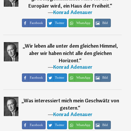
Europäer wird, ein Haus der Freiheit.
“
―
Konrad Adenauer
Facebook
Twitter
WhatsApp
Bild
„
Wir leben alle unter dem gleichen Himmel,
aber wir haben nicht alle den gleichen
Horizont.
“
―
Konrad Adenauer
Facebook
Twitter
WhatsApp
Bild
„
Was interessiert mich mein Geschwätz von
gestern.
“
―
Konrad Adenauer
Facebook
Twitter
WhatsApp
Bild