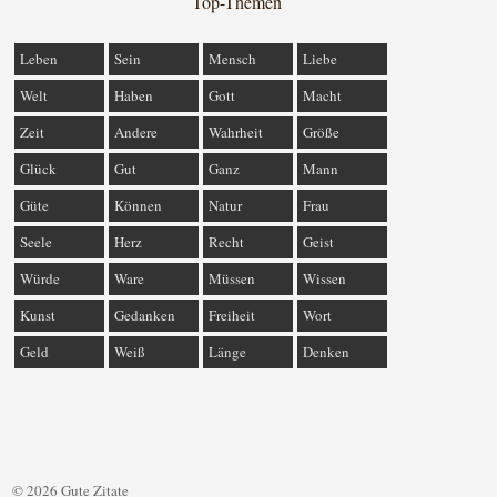
Top-Themen
Leben
Sein
Mensch
Liebe
Welt
Haben
Gott
Macht
Zeit
Andere
Wahrheit
Größe
Glück
Gut
Ganz
Mann
Güte
Können
Natur
Frau
Seele
Herz
Recht
Geist
Würde
Ware
Müssen
Wissen
Kunst
Gedanken
Freiheit
Wort
Geld
Weiß
Länge
Denken
© 2026 Gute Zitate