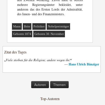
mehrere Regierungsämter bekleidet, unter
anderem das des Ersten Lords der Admiralität,
des Innen- und des Finanzministers.
Mann
Brite
Politiker
Nobelpreisträger
Geboren 1874
Geboren 30. November
Zitat des Tages
„
“
Viele sterben für die Religion; andere wegen ihr.
Hans Ulrich Bänziger
—
Autoren
Themen
Top-Autoren