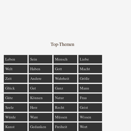
Top-Themen
Leben
Sein
Mensch
Liebe
Welt
Haben
Gott
Macht
Zeit
Andere
Wahrheit
Größe
Glück
Gut
Ganz
Mann
Güte
Können
Natur
Frau
Seele
Herz
Recht
Geist
Würde
Ware
Müssen
Wissen
Kunst
Gedanken
Freiheit
Wort