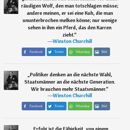
räudigen Wolf, den man totschlagen müsse;
andere meinen, er sei eine Kuh, die man
ununterbrochen melken könne; nur wenige
sehen in ihm ein Pferd, das den Karren
zieht.
“
―
Winston Churchill
Facebook
Twitter
WhatsApp
Bild
„
Politiker denken an die nächste Wahl,
Staatsmänner an die nächste Generation.
Wir brauchen mehr Staatsmänner.
“
―
Winston Churchill
Facebook
Twitter
WhatsApp
Bild
„
Erfolg ist die Fähigkeit, von einem