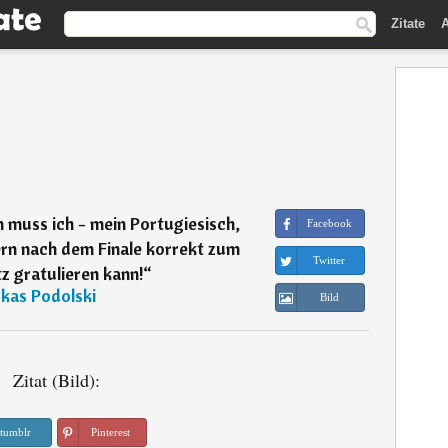
Zitate
A
 muss ich - mein Portugiesisch,
Facebook
ern nach dem Finale korrekt zum
Twitter
z gratulieren kann!
“
kas Podolski
Bild
Zitat (Bild):
tumblr
Pinterest