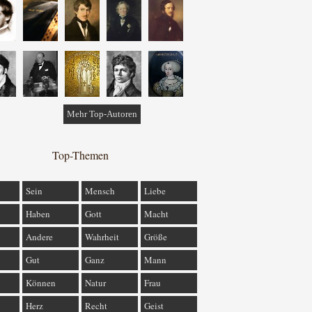
Mehr Top-Autoren
Top-Themen
Sein
Mensch
Liebe
Haben
Gott
Macht
Andere
Wahrheit
Größe
Gut
Ganz
Mann
Können
Natur
Frau
Herz
Recht
Geist