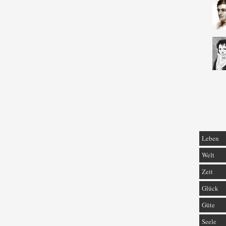
Leben
Welt
Zeit
Glück
Güte
Seele