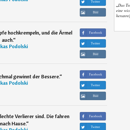
Twitter
„
Das Tel
eine wic
Bild
heranrei
öpfe hochkrempeln, und die Ärmel
Facebook
auch.
“
Twitter
kas Podolski
Bild
Facebook
nchmal gewinnt der Bessere.
“
kas Podolski
Twitter
Bild
hlechte Verlierer sind. Die fahren
Facebook
 nach Hause.
“
Twitter
kas Podolski