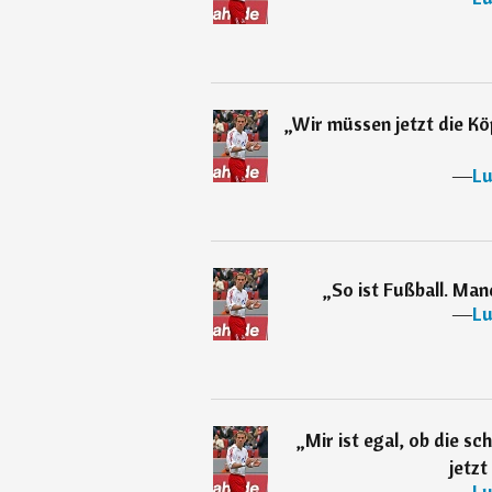
„
Wir müssen jetzt die K
―
Lu
„
So ist Fußball. Ma
―
Lu
„
Mir ist egal, ob die sc
jetzt
―
Lu