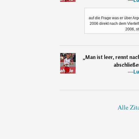
auf die Frage was er über Arg
2006 direkt nach dem Viertelf
2006, st
„
Man ist leer, rennt nac
abschließen
―
Lu
Alle Zit