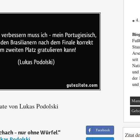
4.
*
Biog
Fuß
Sta
Arse
sei
Nati
und 
der
und 
Man
ate von Lukas Podolski
Gebo
Facebook
Schach - nur ohne Würfel.
“
Zitat d
kas Podolski