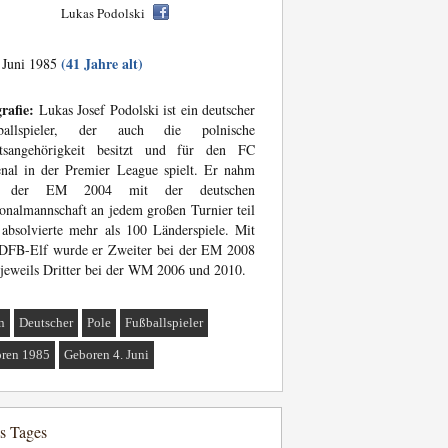
Lukas Podolski
(41 Jahre alt)
 Juni 1985
rafie:
Lukas Josef Podolski ist ein deutscher
ballspieler, der auch die polnische
atsangehörigkeit besitzt und für den FC
nal in der Premier League spielt. Er nahm
t der EM 2004 mit der deutschen
onalmannschaft an jedem großen Turnier teil
absolvierte mehr als 100 Länderspiele. Mit
 DFB-Elf wurde er Zweiter bei der EM 2008
jeweils Dritter bei der WM 2006 und 2010.
n
Deutscher
Pole
Fußballspieler
ren 1985
Geboren 4. Juni
es Tages