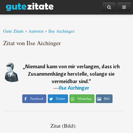
›
›
Gute Zitate
Autoren
Ilse Aichinger
Zitat von Ilse Aichinger
„
Niemand kann von mir verlangen, dass ich
Zusammenhänge herstelle, solange sie
vermeidbar sind.
“
―
Ilse Aichinger
Facebook
Twitter
WhatsApp
Bild
Zitat (Bild):