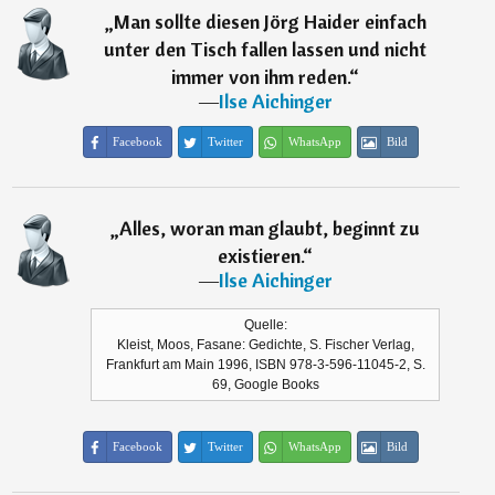
„
Man sollte diesen Jörg Haider einfach
unter den Tisch fallen lassen und nicht
immer von ihm reden.
“
―
Ilse Aichinger
Facebook
Twitter
WhatsApp
Bild
„
Alles, woran man glaubt, beginnt zu
existieren.
“
―
Ilse Aichinger
Quelle:
Kleist, Moos, Fasane: Gedichte, S. Fischer Verlag,
Frankfurt am Main 1996, ISBN 978-3-596-11045-2, S.
69, Google Books
Facebook
Twitter
WhatsApp
Bild