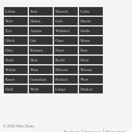
Leben
Sein
Mensch
Liebe
Welt
Haben
Gott
Macht
Zeit
Andere
Wahrheit
Größe
Glück
Gut
Ganz
Mann
Güte
Können
Natur
Frau
Seele
Herz
Recht
Geist
Würde
Ware
Müssen
Wissen
Kunst
Gedanken
Freiheit
Wort
Geld
Weiß
Länge
Denken
© 2026 Gute Zitate
Facebook
Impressum
Datenschutz