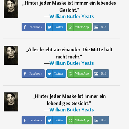
„
Hinter jeder Maske ist immer ein lebendes
Gesicht.
“
―
William Butler Yeats
Facebook
Twitter
WhatsApp
Bild
„
Alles bricht auseinander. Die Mitte hält
nicht mehr.
“
―
William Butler Yeats
Facebook
Twitter
WhatsApp
Bild
„
Hinter jeder Maske ist immer ein
lebendiges Gesicht.
“
―
William Butler Yeats
Facebook
Twitter
WhatsApp
Bild