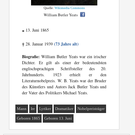
Quelle:
Wikimedia Commons
William Butler Yeats
13. Juni 1865
*
(73 Jahre alt)
28. Januar 1939
†
Biografie:
William Butler Yeats war ein irischer
Dichter. Er gilt als einer der bedeutendsten
englischsprachigen Schriftsteller des 20.
Jahrhunderts. 1923 erhielt er den
Literaturnobelpreis. W. B. Yeats war der Bruder
des Künstlers und Autors Jack Butler Yeats und
der Vater des Politikers Michael Yeats.
Mann
Ire
Lyriker
Dramatiker
Nobelpreisträger
Geboren 1865
Geboren 13. Juni