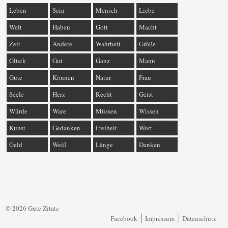
Leben
Sein
Mensch
Liebe
Welt
Haben
Gott
Macht
Zeit
Andere
Wahrheit
Größe
Glück
Gut
Ganz
Mann
Güte
Können
Natur
Frau
Seele
Herz
Recht
Geist
Würde
Ware
Müssen
Wissen
Kunst
Gedanken
Freiheit
Wort
Geld
Weiß
Länge
Denken
© 2026 Gute Zitate
Facebook
Impressum
Datenschutz