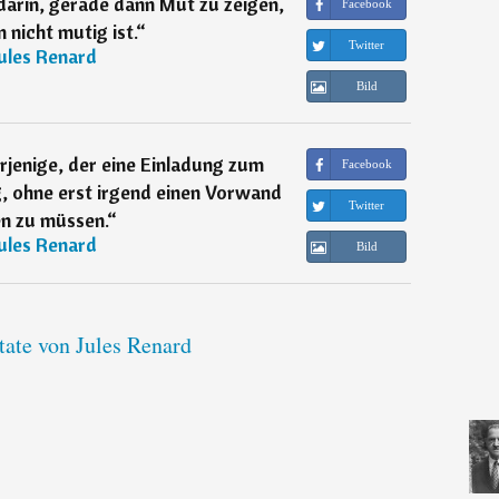
arin, gerade dann Mut zu zeigen,
Facebook
nicht mutig ist.
“
Twitter
ules Renard
Bild
derjenige, der eine Einladung zum
Facebook
, ohne erst irgend einen Vorwand
Twitter
n zu müssen.
“
ules Renard
Bild
tate von Jules Renard