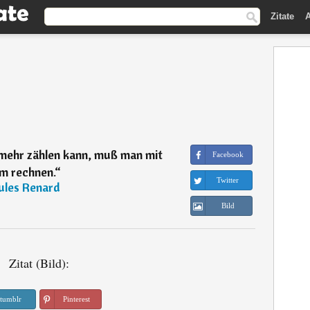
Zitate
A
mehr zählen kann, muß man mit
Facebook
em rechnen.
“
Twitter
ules Renard
Bild
Zitat (Bild):
tumblr
Pinterest