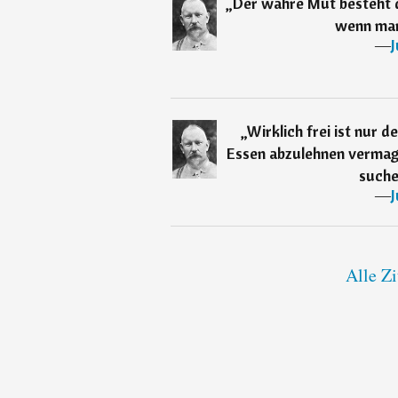
„
Der wahre Mut besteht d
wenn man 
―
J
„
Wirklich frei ist nur 
Essen abzulehnen vermag
suche
―
J
Alle Zi