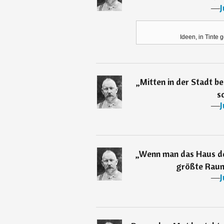
―
J
Ideen, in Tinte
„
Mitten in der Stadt b
s
―
J
„
Wenn man das Haus de
größte Raum
―
J