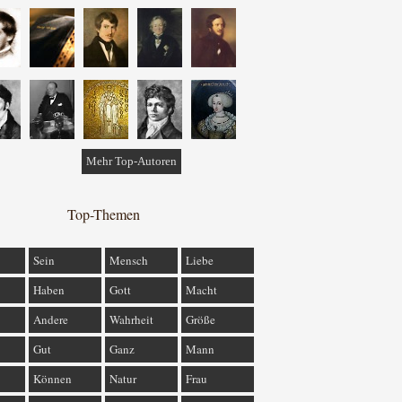
Mehr Top-Autoren
Top-Themen
Sein
Mensch
Liebe
Haben
Gott
Macht
Andere
Wahrheit
Größe
Gut
Ganz
Mann
Können
Natur
Frau