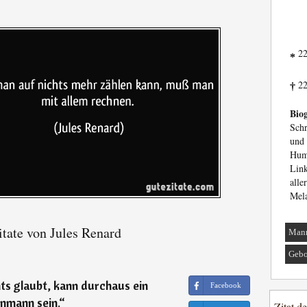
22
*
22
†
Biog
Schr
und
Hum
Lin
all
Mela
tate von Jules Renard
Man
Gebo
ts glaubt, kann durchaus ein
Facebook
nmann sein.
“
Zitat d