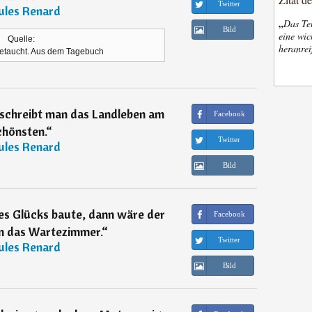
Twitter
ules Renard
„
Das Tel
Bild
eine wic
Quelle:
heranrei
 getaucht. Aus dem Tagebuch
eschreibt man das Landleben am
Facebook
chönsten.
“
Twitter
ules Renard
Bild
s Glücks baute, dann wäre der
Facebook
 das Wartezimmer.
“
Twitter
ules Renard
Bild