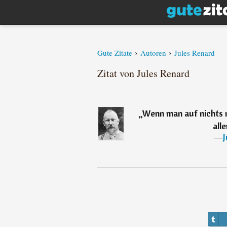
›
›
Gute Zitate
Autoren
Jules Renard
Zitat von Jules Renard
„
Wenn man auf nichts 
all
―
J