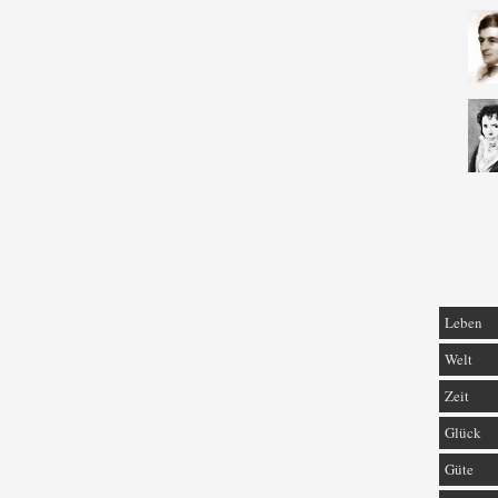
Leben
Welt
Zeit
Glück
Güte