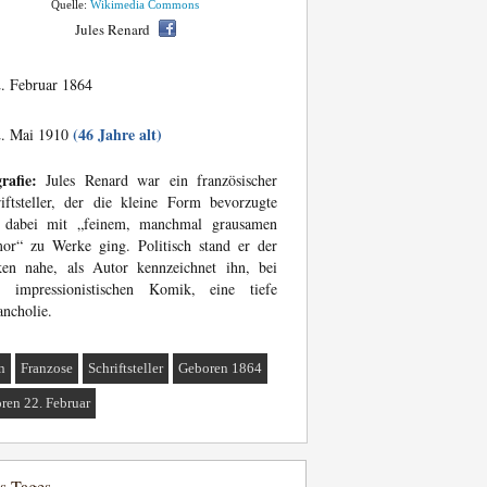
Quelle:
Wikimedia Commons
Jules Renard
. Februar 1864
(46 Jahre alt)
. Mai 1910
rafie:
Jules Renard war ein französischer
iftsteller, der die kleine Form bevorzugte
 dabei mit „feinem, manchmal grausamen
or“ zu Werke ging. Politisch stand er der
ken nahe, als Autor kennzeichnet ihn, bei
er impressionistischen Komik, eine tiefe
ncholie.
n
Franzose
Schriftsteller
Geboren 1864
ren 22. Februar
es Tages