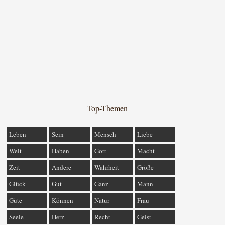
Top-Themen
Leben
Sein
Mensch
Liebe
Welt
Haben
Gott
Macht
Zeit
Andere
Wahrheit
Größe
Glück
Gut
Ganz
Mann
Güte
Können
Natur
Frau
Seele
Herz
Recht
Geist