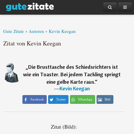
›
›
Gute Zitate
Autoren
Kevin Keegan
Zitat von Kevin Keegan
„
Die Brusttasche des Schiedsrichters ist
wie ein Toaster. Bei jedem Tackling springt
eine gelbe Karte raus.
“
―
Kevin Keegan
Facebook
Twitter
WhatsApp
Bild
Zitat (Bild):