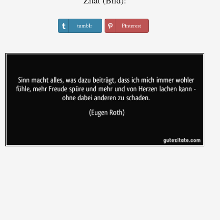
Zitat (Bild):
tumblr
Pinterest