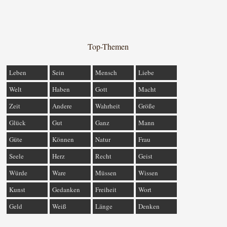
Top-Themen
Leben
Sein
Mensch
Liebe
Welt
Haben
Gott
Macht
Zeit
Andere
Wahrheit
Größe
Glück
Gut
Ganz
Mann
Güte
Können
Natur
Frau
Seele
Herz
Recht
Geist
Würde
Ware
Müssen
Wissen
Kunst
Gedanken
Freiheit
Wort
Geld
Weiß
Länge
Denken