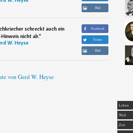
Bild
hkriecher schreckt auch ein
Facebook
inweis nicht ab.
“
Twitter
rd W. Heyse
Bild
tate von Gerd W. Heyse
Leben
Welt
Zeit