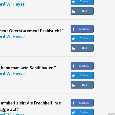
Twitter
rd W. Heyse
Bild
Facebook
ent Overstatement Prahlsucht.
“
rd W. Heyse
Twitter
Bild
Facebook
 kann man kein Schiff bauen.
“
rd W. Heyse
Twitter
Bild
mmheit zieht die Frechheit ihre
Facebook
agge auf.
“
Twitter
rd W. Heyse