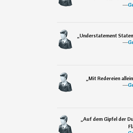
―
Ge
„
Understatement Statem
―
Ge
„
Mit Redereien allein
―
Ge
„
Auf dem Gipfel der Du
Fl
―
Ge