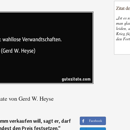
Zitat d
„
Ist es 
man glau
leiden, 
Krieg fü
den Fort
ate von Gerd W. Heyse
mm verkaufen will, sagt er, darf
Facebook
dest den Preis festsetzen.
“