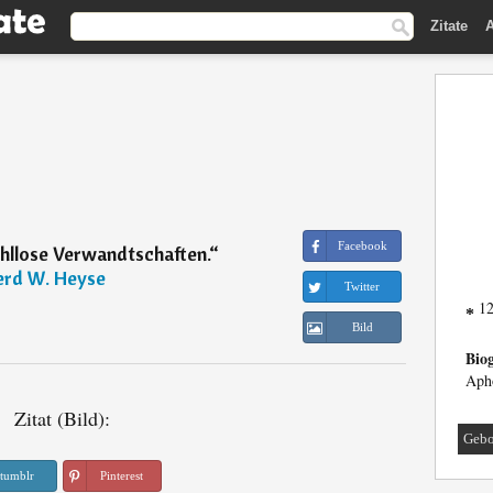
Zitate
A
Facebook
hllose Verwandtschaften.
“
rd W. Heyse
Twitter
12
*
Bild
Biog
Apho
Zitat (Bild):
Gebo
tumblr
Pinterest