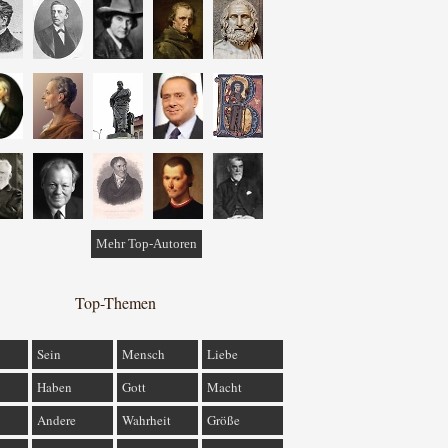
Mehr Top-Autoren
Top-Themen
Sein
Mensch
Liebe
Haben
Gott
Macht
Andere
Wahrheit
Größe