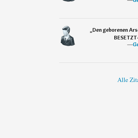
„
Den geborenen Arsc
BESETZT-H
―
Ge
Alle Zi