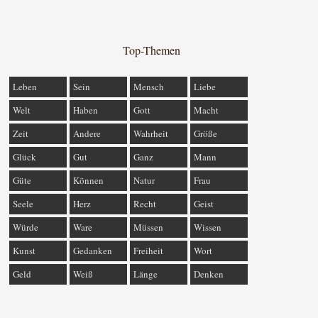
Top-Themen
Leben
Sein
Mensch
Liebe
Welt
Haben
Gott
Macht
Zeit
Andere
Wahrheit
Größe
Glück
Gut
Ganz
Mann
Güte
Können
Natur
Frau
Seele
Herz
Recht
Geist
Würde
Ware
Müssen
Wissen
Kunst
Gedanken
Freiheit
Wort
Geld
Weiß
Länge
Denken