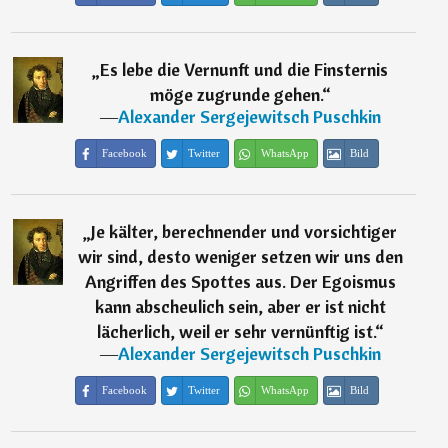
„
Es lebe die Vernunft und die Finsternis
möge zugrunde gehen.
“
―
Alexander Sergejewitsch Puschkin
Facebook
Twitter
WhatsApp
Bild
„
Je kälter, berechnender und vorsichtiger
wir sind, desto weniger setzen wir uns den
Angriffen des Spottes aus. Der Egoismus
kann abscheulich sein, aber er ist nicht
lächerlich, weil er sehr vernünftig ist.
“
―
Alexander Sergejewitsch Puschkin
Facebook
Twitter
WhatsApp
Bild