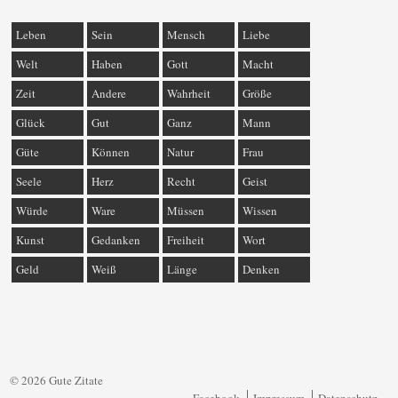
Leben
Sein
Mensch
Liebe
Welt
Haben
Gott
Macht
Zeit
Andere
Wahrheit
Größe
Glück
Gut
Ganz
Mann
Güte
Können
Natur
Frau
Seele
Herz
Recht
Geist
Würde
Ware
Müssen
Wissen
Kunst
Gedanken
Freiheit
Wort
Geld
Weiß
Länge
Denken
© 2026 Gute Zitate