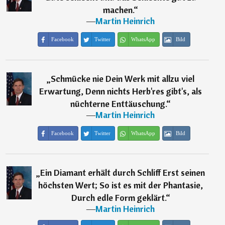
machen.
“
―
Martin Heinrich
Facebook
Twitter
WhatsApp
Bild
„
Schmücke nie Dein Werk mit allzu viel
Erwartung, Denn nichts Herb'res gibt's, als
nüchterne Enttäuschung.
“
―
Martin Heinrich
Facebook
Twitter
WhatsApp
Bild
„
Ein Diamant erhält durch Schliff Erst seinen
höchsten Wert; So ist es mit der Phantasie,
Durch edle Form geklärt.
“
―
Martin Heinrich