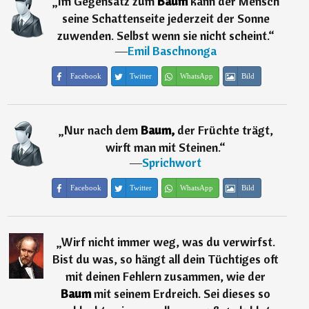
„
Im Gegensatz zum
Baum
kann der Mensch
seine Schattenseite jederzeit der Sonne
zuwenden. Selbst wenn sie nicht scheint.
“
―
Emil Baschnonga
Facebook
Twitter
WhatsApp
Bild
„
Nur nach dem
Baum,
der Früchte trägt,
wirft man mit Steinen.
“
―
Sprichwort
Facebook
Twitter
WhatsApp
Bild
„
Wirf nicht immer weg, was du verwirfst.
Bist du was, so hängt all dein Tüchtiges oft
mit deinen Fehlern zusammen, wie der
Baum
mit seinem Erdreich. Sei dieses so