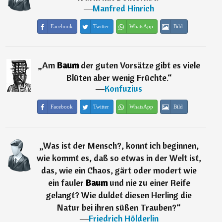
―
Manfred Hinrich
Facebook
Twitter
WhatsApp
Bild
„
Am
Baum
der guten Vorsätze gibt es viele
Blüten aber wenig Früchte.
“
―
Konfuzius
Facebook
Twitter
WhatsApp
Bild
„
Was ist der Mensch?, konnt ich beginnen,
wie kommt es, daß so etwas in der Welt ist,
das, wie ein Chaos, gärt oder modert wie
ein fauler
Baum
und nie zu einer Reife
gelangt? Wie duldet diesen Herling die
Natur bei ihren süßen Trauben?
“
―
Friedrich Hölderlin