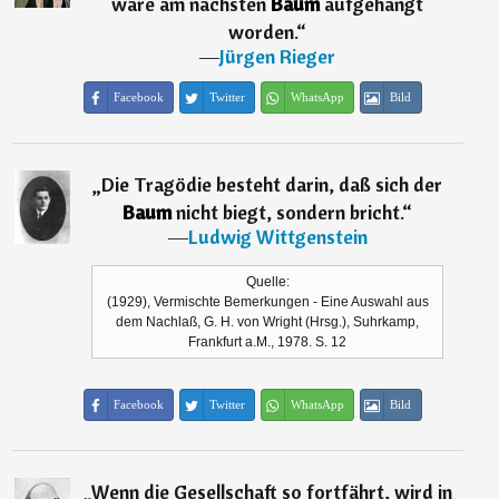
wäre am nächsten
Baum
aufgehängt
worden.
“
―
Jürgen Rieger
Facebook
Twitter
WhatsApp
Bild
„
Die Tragödie besteht darin, daß sich der
Baum
nicht biegt, sondern bricht.
“
―
Ludwig Wittgenstein
Quelle:
(1929), Vermischte Bemerkungen - Eine Auswahl aus
dem Nachlaß, G. H. von Wright (Hrsg.), Suhrkamp,
Frankfurt a.M., 1978. S. 12
Facebook
Twitter
WhatsApp
Bild
„
Wenn die Gesellschaft so fortfährt, wird in