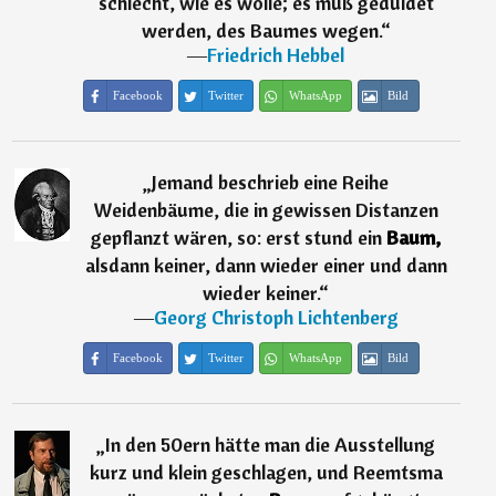
schlecht, wie es wolle; es muß geduldet
werden, des Baumes wegen.
“
―
Friedrich Hebbel
Facebook
Twitter
WhatsApp
Bild
„
Jemand beschrieb eine Reihe
Weidenbäume, die in gewissen Distanzen
gepflanzt wären, so: erst stund ein
Baum,
alsdann keiner, dann wieder einer und dann
wieder keiner.
“
―
Georg Christoph Lichtenberg
Facebook
Twitter
WhatsApp
Bild
„
In den 50ern hätte man die Ausstellung
kurz und klein geschlagen, und Reemtsma