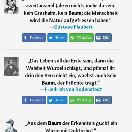
zweitausend Jahren nichts mehr da sein,
kein Grashalm, kein
Baum;
die Menschheit
wird die Natur aufgefressen haben.
“
―
Gustave Flaubert
Facebook
Twitter
WhatsApp
Bild
„
Das Leben soll die Erde sein, darin die
Weisheit Wurzel schlägt, und pflanzt ihr
drin den Kern nicht ein, wächst auch kein
Baum,
der Früchte trägt.
“
―
Friedrich von Bodenstedt
Facebook
Twitter
WhatsApp
Bild
„
Aus dem
Baum
der Erkenntnis guckt ein
Wurm mit Doktorhut.
“