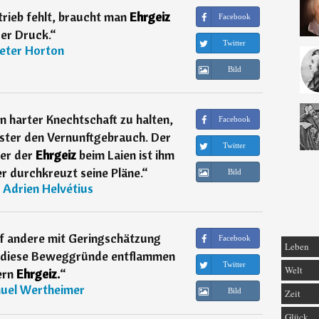
rieb fehlt, braucht man
Ehrgeiz
Facebook
er Druck.
“
Twitter
eter Horton
Bild
 harter Knechtschaft zu halten,
Facebook
ester den Vernunftgebrauch. Der
Twitter
ber der
Ehrgeiz
beim Laien ist ihm
r durchkreuzt seine Pläne.
“
Bild
 Adrien Helvétius
f andere mit Geringschätzung
Facebook
Leben
– diese Beweggründe entflammen
Twitter
Welt
ern
Ehrgeiz.
“
uel Wertheimer
Bild
Zeit
Glück