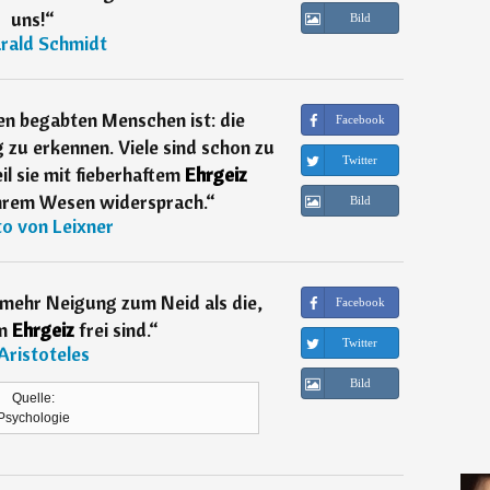
uns!
“
Bild
rald Schmidt
en begabten Menschen ist: die
Facebook
zu erkennen. Viele sind schon zu
Twitter
 sie mit fieberhaftem
Ehrgeiz
ihrem Wesen widersprach.
“
Bild
o von Leixner
 mehr Neigung zum Neid als die,
Facebook
m
Ehrgeiz
frei sind.
“
Twitter
Aristoteles
Bild
Quelle:
Psychologie