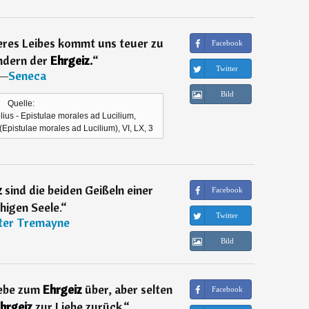
eres Leibes kommt uns teuer zu
Facebook
ndern der
Ehrgeiz.
“
Twitter
―
Seneca
Bild
Quelle:
lius - Epistulae morales ad Lucilium,
(Epistulae morales ad Lucilium), VI, LX, 3
z
sind die beiden Geißeln einer
Facebook
higen Seele.
“
Twitter
ter Tremayne
Bild
iebe zum
Ehrgeiz
über, aber selten
Facebook
hrgeiz
zur Liebe zurück.
“