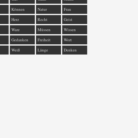
Können
Natur
Frau
Herz
Recht
Geist
Ware
Müssen
Wissen
Gedanken
Freiheit
Wort
Weiß
Länge
Denken