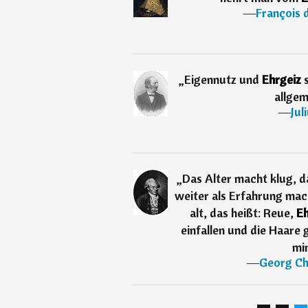
―
François 
„
Eigennutz und
Ehrgeiz
allgem
―
Jul
„
Das Alter macht klug, da
weiter als Erfahrung mac
alt, das heißt: Reue,
Eh
einfallen und die Haare 
mi
―
Georg Ch