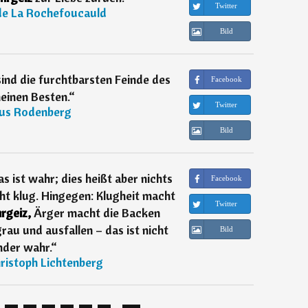
Twitter
de La Rochefoucauld
Bild
sind die furchtbarsten Feinde des
Facebook
einen Besten.
“
Twitter
ius Rodenberg
Bild
s ist wahr; dies heißt aber nichts
Facebook
ht klug. Hingegen: Klugheit macht
Twitter
rgeiz,
Ärger macht die Backen
grau und ausfallen – das ist nicht
Bild
nder wahr.
“
ristoph Lichtenberg