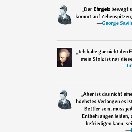
„
Der
Ehrgeiz
bewegt s
kommt auf Zehenspitzen, o
―
George Savile
„
Ich habe gar nicht den
E
mein Stolz ist nur dies
―
Im
„
Aber ist das nicht ei
höchstes Verlangen es is
Bettler sein, muss j
Entbehrungen leiden, d
befriedigen kann, se
―