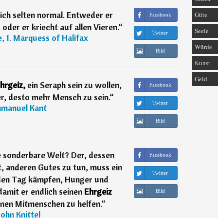
ich selten normal. Entweder er
Güte
Facebook
der er kriecht auf allen Vieren.
“
Seele
Twitter
, 1. Marquess of Halifax
Würde
Bild
Kunst
Geld
hrgeiz,
ein Seraph sein zu wollen,
Facebook
er, desto mehr Mensch zu sein.
“
Twitter
manuel Kant
Bild
ne sonderbare Welt? Der, dessen
Facebook
t, anderen Gutes zu tun, muss ein
Twitter
eden Tag kämpfen, Hunger und
amit er endlich seinen
Ehrgeiz
Bild
inen Mitmenschen zu helfen.
“
John Knittel