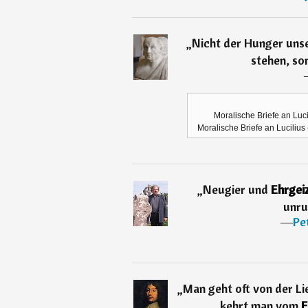
„
Nicht der Hunger uns
stehen, so
Moralische Briefe an Luci
Moralische Briefe an Lucilius 
„
Neugier und
Ehrgei
unru
―
Pe
„
Man geht oft von der L
kehrt man vom
E