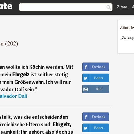
Zitate
A
Zitat d
„
Zu sage
en (202)
en wollte ich Köchin werden. Mit
Facebook
 mein
Ehrgeiz
ist seither stetig
Twitter
 mein Größenwahn. Ich will nur
vador Dalí sein.
“
Bild
alvador Dali
stellt, was die entscheidenden
Facebook
reichische Eltern sind:
Ehrgeiz,
Twitter
samkeit: Ihr gehört also doch zu