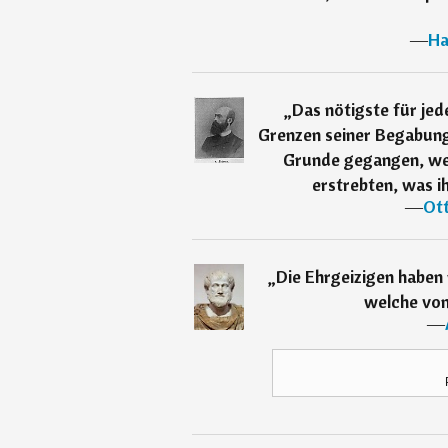
―
Ha
„
Das nötigste für jed
Grenzen seiner Begabung 
Grunde gegangen, weil
erstrebten, was 
―
Ott
„
Die Ehrgeizigen haben
welche vo
―