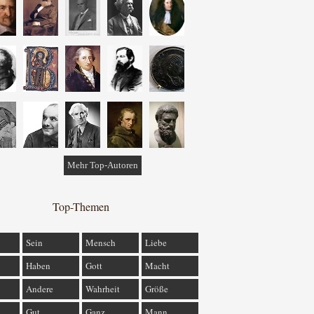
Mehr Top-Autoren
Top-Themen
Sein
Mensch
Liebe
Haben
Gott
Macht
Andere
Wahrheit
Größe
Gut
Ganz
Mann