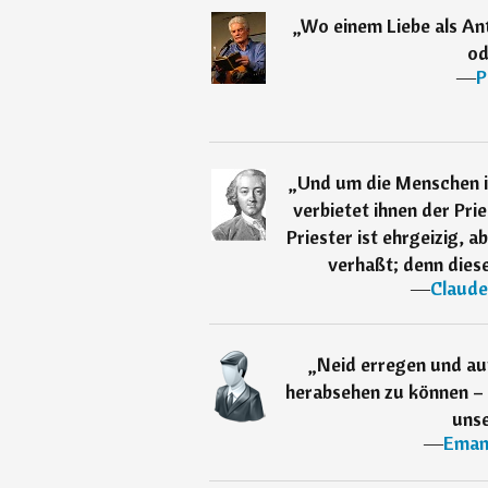
„
Wo einem Liebe als Ant
od
―
P
„
Und um die Menschen in
verbietet ihnen der Pri
Priester ist ehrgeizig, a
verhaßt; denn diese
―
Claude
„
Neid erregen und au
herabsehen zu können 
uns
―
Eman