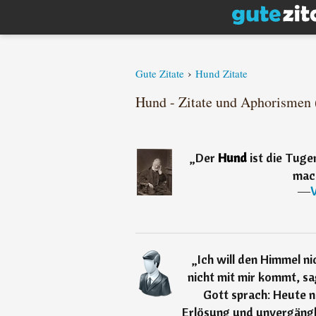
›
Gute Zitate
Hund Zitate
Hund - Zitate und Aphorismen 
„
Der
Hund
ist die Tuge
mac
―
„
Ich will den Himmel n
nicht mit mir kommt, sag
Gott sprach: Heute n
Erlösung und unvergängl