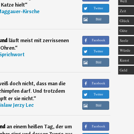
Welt
 Katze hielt
“
Twitter
aggauer-Kirsche
Zeit
Bild
Glück
Güte
und
läuft meist mit zerrissenen
Seele
Facebook
Ohren.
“
Würde
Twitter
Sprichwort
Kunst
Bild
Geld
eiß doch nicht, dass man die
Facebook
chimpfen darf. Und trotzdem
Twitter
ft er sie nicht.
“
islaw Jerzy Lec
Bild
nd
an einem heißen Tag, der um
Facebook
mher ging und dessen Zunge aus