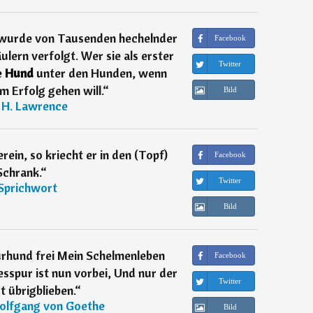
 wurde von Tausenden hechelnder
Facebook
lern verfolgt. Wer sie als erster
Twitter
e
Hund
unter den Hunden, wenn
 Erfolg gehen will.
“
Bild
 H. Lawrence
erein, so kriecht er in den (Topf)
Facebook
Schrank.
“
Twitter
Sprichwort
Bild
ürhund frei Mein Schelmenleben
Facebook
esspur ist nun vorbei, Und nur der
Twitter
st übrigblieben.
“
olfgang von Goethe
Bild