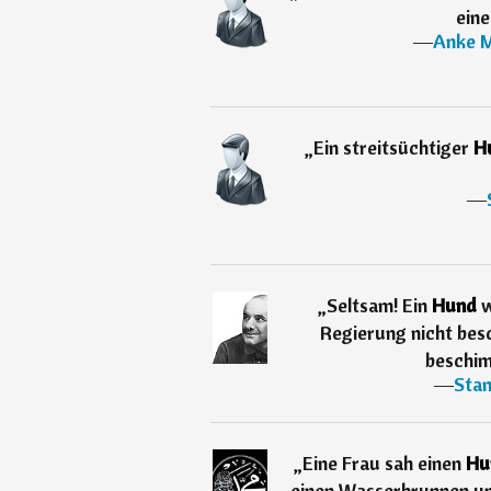
eine
―
Anke M
„
Ein streitsüchtiger
H
―
„
Seltsam! Ein
Hund
w
Regierung nicht bes
beschimp
―
Stan
„
Eine Frau sah einen
Hu
einen Wasserbrunnen u