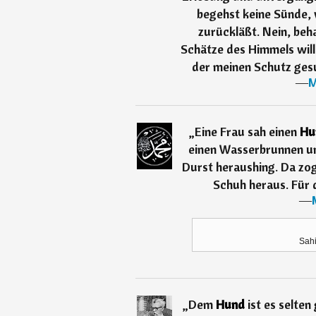
begehst keine Sünde, 
zurückläßt. Nein, beha
Schätze des Himmels will
der meinen Schutz gesu
―
M
„
Eine Frau sah einen
Hu
einen Wasserbrunnen u
Durst heraushing. Da zog
Schuh heraus. Für 
―
Sahi
„
Dem
Hund
ist es selte