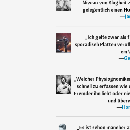
Niveau von Klugheit 
gelegentlich einen
Hu
―
J
„
Ich gelte zwar als f
sporadisch Platten veröff
ein 
―
Ge
„
Welcher Physiognomiker 
schnell zu erfassen wie 
Fremder ihn liebt oder ni
und über
―
Hon
„
Es ist schon mancher a