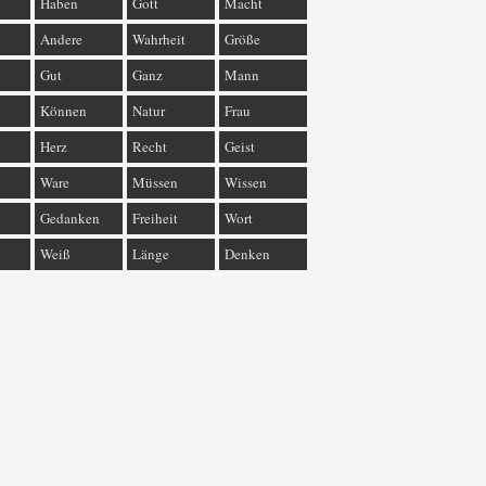
Haben
Gott
Macht
Andere
Wahrheit
Größe
Gut
Ganz
Mann
Können
Natur
Frau
Herz
Recht
Geist
Ware
Müssen
Wissen
Gedanken
Freiheit
Wort
Weiß
Länge
Denken