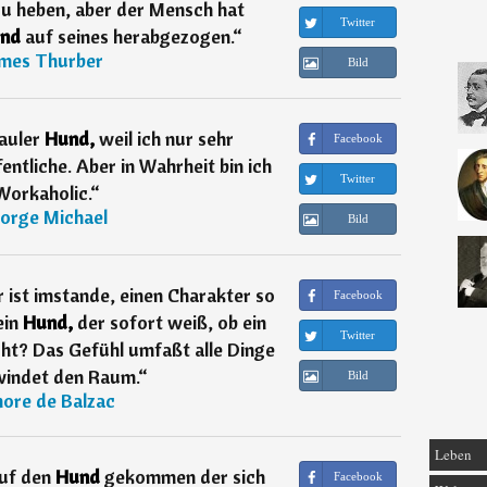
zu heben, aber der Mensch hat
Twitter
nd
auf seines herabgezogen.
“
ames Thurber
Bild
auler
Hund,
weil ich nur sehr
Facebook
entliche. Aber in Wahrheit bin ich
Twitter
Workaholic.
“
orge Michael
Bild
ist imstande, einen Charakter so
Facebook
ein
Hund,
der sofort weiß, ob ein
Twitter
cht? Das Gefühl umfaßt alle Dinge
windet den Raum.
“
Bild
ore de Balzac
Leben
uf den
Hund
gekommen der sich
Facebook