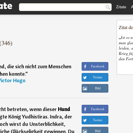
Zitate
A
Zitat d
„
Ist es 
(346)
man glau
leiden, 
Krieg fü
den Fort
nd, die sich nicht zum Menschen
Facebook
hen konnte.
“
Twitter
Victor Hugo
Bild
icht betreten, wenn dieser
Hund
Facebook
te König Yudhistiras. Indra, der
Twitter
och wirst du Unsterblichkeit,
iche Glückseligkeit gewinnen. Du
Bild