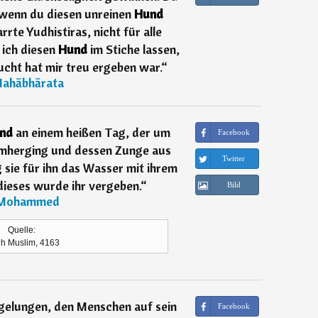
wenn du diesen unreinen
Hund
rrte Yudhistiras, nicht für alle
 ich diesen
Hund
im Stiche lassen,
cht hat mir treu ergeben war.
“
ahābhārata
nd
an einem heißen Tag, der um
Facebook
mherging und dessen Zunge aus
Twitter
 sie für ihn das Wasser mit ihrem
dieses wurde ihr vergeben.
“
Bild
Mohammed
Quelle:
h Muslim, 4163
n gelungen, den Menschen auf sein
Facebook