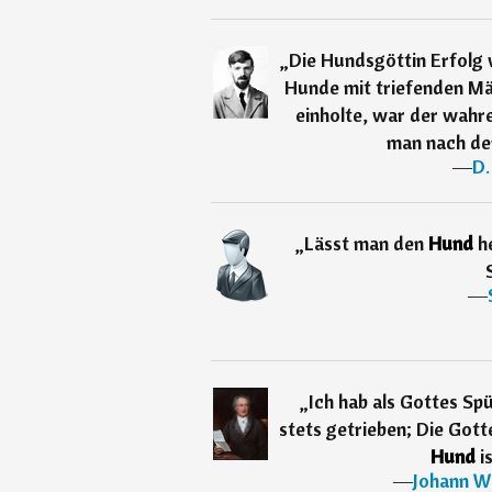
„
Die Hundsgöttin Erfolg
Hunde mit triefenden Mäu
einholte, war der wahr
man nach dem
―
D.
„
Lässt man den
Hund
h
―
„
Ich hab als Gottes Sp
stets getrieben; Die Gott
Hund
i
―
Johann W