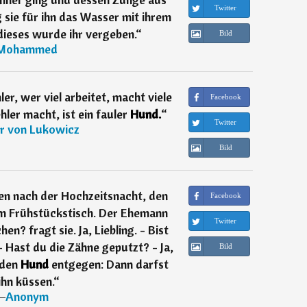
Twitter
 sie für ihn das Wasser mit ihrem
dieses wurde ihr vergeben.
“
Bild
Mohammed
er, wer viel arbeitet, macht viele
Facebook
hler macht, ist ein fauler
Hund.
“
Twitter
r von Lukowicz
Bild
en nach der Hochzeitsnacht, den
Facebook
m Frühstückstisch. Der Ehemann
Twitter
en? fragt sie. Ja, Liebling. - Bist
. - Hast du die Zähne geputzt? - Ja,
Bild
 den
Hund
entgegen: Dann darfst
ihn küssen.
“
―
Anonym