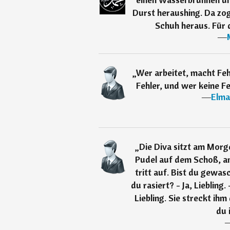
Durst heraushing. Da zog
Schuh heraus. Für 
―
„
Wer arbeitet, macht Fehl
Fehler, und wer keine Fe
―
Elma
„
Die Diva sitzt am Morg
Pudel auf dem Schoß, a
tritt auf. Bist du gewasch
du rasiert? - Ja, Liebling
Liebling. Sie streckt ihm
du 