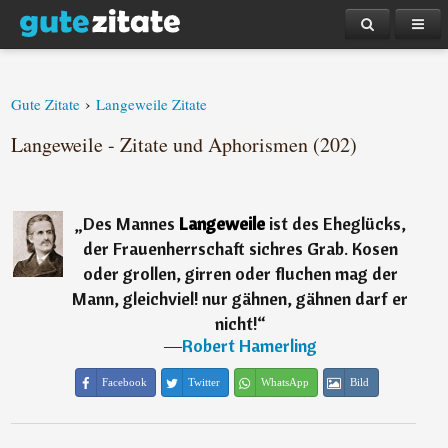
›
Gute Zitate
Langeweile Zitate
Langeweile - Zitate und Aphorismen (202)
„
Des Mannes
Langeweile
ist des Eheglücks,
der Frauenherrschaft sichres Grab. Kosen
oder grollen, girren oder fluchen mag der
Mann, gleichviel! nur gähnen, gähnen darf er
nicht!
“
―
Robert Hamerling
Facebook
Twitter
WhatsApp
Bild