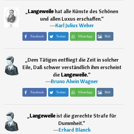
„
Langeweile
hat alle Künste des Schönen
und allen Luxus erschaffen.
“
―
Karl Julius Weber
Facebook
Twitter
WhatsApp
Bild
„
Dem Tätigen entfliegt die Zeit in solcher
Eile, Daß schwer verständlich ihm erscheint
die
Langeweile.
“
―
Bruno Alwin Wagner
Facebook
Twitter
WhatsApp
Bild
„
Langeweile
ist die gerechte Strafe für
Dummheit.
“
―
Erhard Blanck