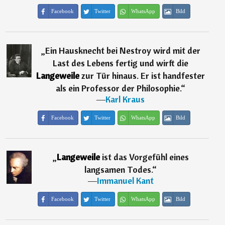
Facebook
Twitter
WhatsApp
Bild
„
Ein Hausknecht bei Nestroy wird mit der
Last des Lebens fertig und wirft die
Langeweile
zur Tür hinaus. Er ist handfester
als ein Professor der Philosophie.
“
―
Karl Kraus
Facebook
Twitter
WhatsApp
Bild
„
Langeweile
ist das Vorgefühl eines
langsamen Todes.
“
―
Immanuel Kant
Facebook
Twitter
WhatsApp
Bild