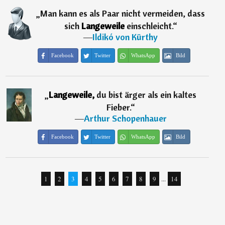
„
Man kann es als Paar nicht vermeiden, dass
sich
Langeweile
einschleicht.
“
―
Ildikó von Kürthy
Facebook
Twitter
WhatsApp
Bild
„
Langeweile,
du bist ärger als ein kaltes
Fieber.
“
―
Arthur Schopenhauer
Facebook
Twitter
WhatsApp
Bild
1
2
3
4
5
6
7
8
9
...
14