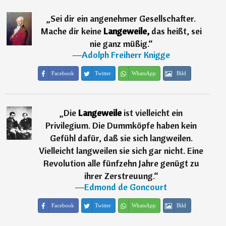
„
Sei dir ein angenehmer Gesellschafter.
Mache dir keine
Langeweile,
das heißt, sei
nie ganz müßig.
“
―
Adolph Freiherr Knigge
Facebook
Twitter
WhatsApp
Bild
„
Die
Langeweile
ist vielleicht ein
Privilegium. Die Dummköpfe haben kein
Gefühl dafür, daß sie sich langweilen.
Vielleicht langweilen sie sich gar nicht. Eine
Revolution alle fünfzehn Jahre genügt zu
ihrer Zerstreuung.
“
―
Edmond de Goncourt
Facebook
Twitter
WhatsApp
Bild