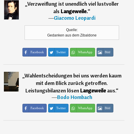
„
Verzweiflung ist unendlich viel lustvoller
als
Langeweile.
“
―
Giacomo Leopardi
Quelle:
Gedanken aus dem Zibaldone
Facebook
Twitter
WhatsApp
Bild
„
Wahlentscheidungen bei uns werden kaum
mit dem Blick zurück getroffen.
Leistungsbilanzen lösen
Langeweile
aus.
“
―
Bodo Hombach
Facebook
Twitter
WhatsApp
Bild