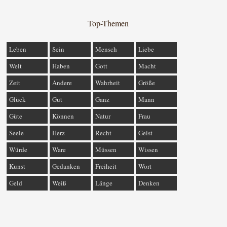
Top-Themen
Leben
Sein
Mensch
Liebe
Welt
Haben
Gott
Macht
Zeit
Andere
Wahrheit
Größe
Glück
Gut
Ganz
Mann
Güte
Können
Natur
Frau
Seele
Herz
Recht
Geist
Würde
Ware
Müssen
Wissen
Kunst
Gedanken
Freiheit
Wort
Geld
Weiß
Länge
Denken