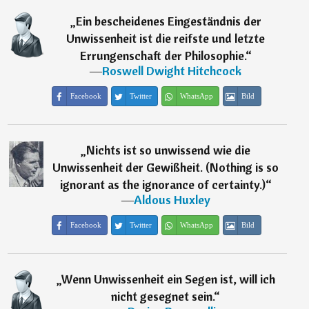
„
Ein bescheidenes Eingeständnis der
Unwissenheit ist die reifste und letzte
Errungenschaft der Philosophie.
“
―
Roswell Dwight Hitchcock
Facebook
Twitter
WhatsApp
Bild
„
Nichts ist so unwissend wie die
Unwissenheit der Gewißheit. (Nothing is so
ignorant as the ignorance of certainty.)
“
―
Aldous Huxley
Facebook
Twitter
WhatsApp
Bild
„
Wenn Unwissenheit ein Segen ist, will ich
nicht gesegnet sein.
“