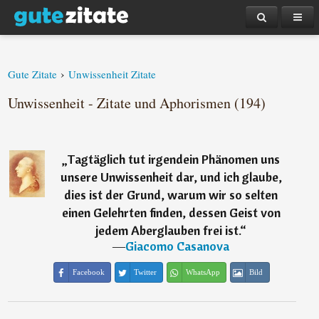
›
Gute Zitate
Unwissenheit Zitate
Unwissenheit - Zitate und Aphorismen (194)
„
Tagtäglich tut irgendein Phänomen uns
unsere Unwissenheit dar, und ich glaube,
dies ist der Grund, warum wir so selten
einen Gelehrten finden, dessen Geist von
jedem Aberglauben frei ist.
“
―
Giacomo Casanova
Facebook
Twitter
WhatsApp
Bild