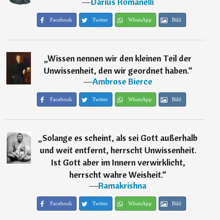
―
Darius Romanelli
Facebook
Twitter
WhatsApp
Bild
„
Wissen nennen wir den kleinen Teil der
Unwissenheit, den wir geordnet haben.
“
―
Ambrose Bierce
Facebook
Twitter
WhatsApp
Bild
„
Solange es scheint, als sei Gott außerhalb
und weit entfernt, herrscht Unwissenheit.
Ist Gott aber im Innern verwirklicht,
herrscht wahre Weisheit.
“
―
Ramakrishna
Facebook
Twitter
WhatsApp
Bild