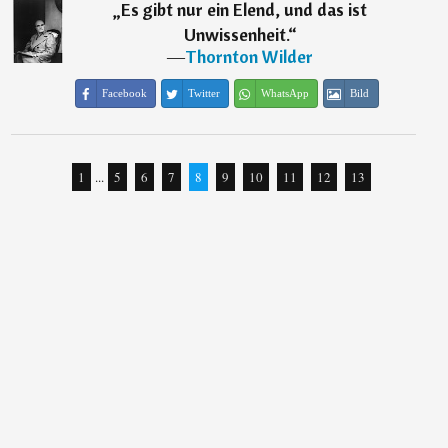
„
Es gibt nur ein Elend, und das ist
Unwissenheit.
“
―
Thornton Wilder
Facebook
Twitter
WhatsApp
Bild
1
...
5
6
7
8
9
10
11
12
13