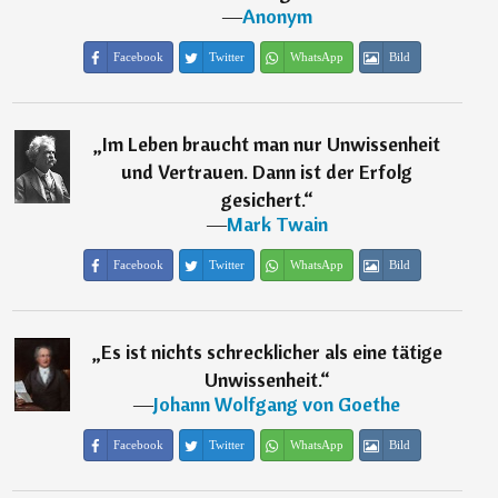
―
Anonym
Facebook
Twitter
WhatsApp
Bild
„
Im Leben braucht man nur Unwissenheit
und Vertrauen. Dann ist der Erfolg
gesichert.
“
―
Mark Twain
Facebook
Twitter
WhatsApp
Bild
„
Es ist nichts schrecklicher als eine tätige
Unwissenheit.
“
―
Johann Wolfgang von Goethe
Facebook
Twitter
WhatsApp
Bild