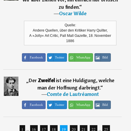
zu finden.
“
―
Oscar Wilde
Quelle:
Andere Quellen, über den Kritiker Harry Quilter,
A »Jolly« Art Critic, Pall Mall Gazette, 18. November
1886
Facebook
Twitter
WhatsApp
Bild
„
Der
Zweifel
ist eine Huldigung, welche
man der Hoffnung darbringt.
“
―
Comte de Lautréamont
Facebook
Twitter
WhatsApp
Bild
1
...
16
17
18
19
20
21
22
...
25