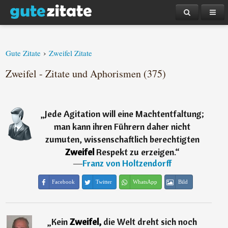
›
Gute Zitate
Zweifel Zitate
Zweifel - Zitate und Aphorismen (375)
„
Jede Agitation will eine Machtentfaltung;
man kann ihren Führern daher nicht
zumuten, wissenschaftlich berechtigten
Zweifel
Respekt zu erzeigen.
“
―
Franz von Holtzendorff
Facebook
Twitter
WhatsApp
Bild
„
Kein
Zweifel,
die Welt dreht sich noch