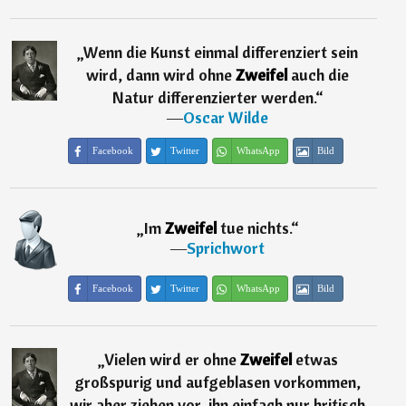
„
Wenn die Kunst einmal differenziert sein
wird, dann wird ohne
Zweifel
auch die
Natur differenzierter werden.
“
―
Oscar Wilde
Facebook
Twitter
WhatsApp
Bild
„
Im
Zweifel
tue nichts.
“
―
Sprichwort
Facebook
Twitter
WhatsApp
Bild
„
Vielen wird er ohne
Zweifel
etwas
großspurig und aufgeblasen vorkommen,
wir aber ziehen vor, ihn einfach nur britisch