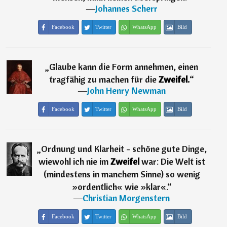
―
Johannes Scherr
Facebook
Twitter
WhatsApp
Bild
„
Glaube kann die Form annehmen, einen
tragfähig zu machen für die
Zweifel.
“
―
John Henry Newman
Facebook
Twitter
WhatsApp
Bild
„
Ordnung und Klarheit - schöne gute Dinge,
wiewohl ich nie im
Zweifel
war: Die Welt ist
(mindestens in manchem Sinne) so wenig
»ordentlich« wie »klar«.
“
―
Christian Morgenstern
Facebook
Twitter
WhatsApp
Bild