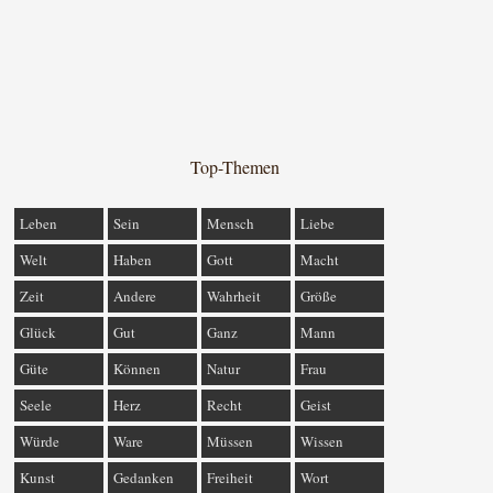
Top-Themen
Leben
Sein
Mensch
Liebe
Welt
Haben
Gott
Macht
Zeit
Andere
Wahrheit
Größe
Glück
Gut
Ganz
Mann
Güte
Können
Natur
Frau
Seele
Herz
Recht
Geist
Würde
Ware
Müssen
Wissen
Kunst
Gedanken
Freiheit
Wort