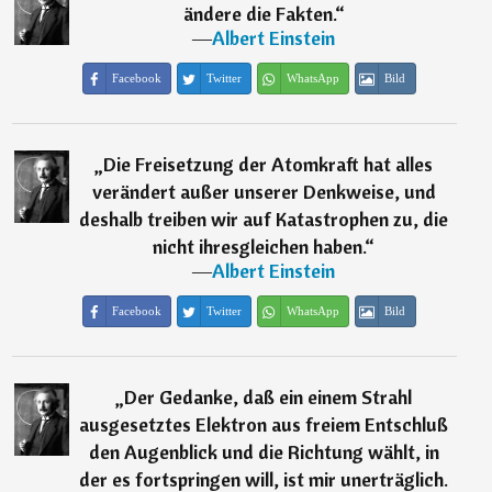
ändere die Fakten.
“
―
Albert Einstein
Facebook
Twitter
WhatsApp
Bild
„
Die Freisetzung der Atomkraft hat alles
verändert außer unserer Denkweise, und
deshalb treiben wir auf Katastrophen zu, die
nicht ihresgleichen haben.
“
―
Albert Einstein
Facebook
Twitter
WhatsApp
Bild
„
Der Gedanke, daß ein einem Strahl
ausgesetztes Elektron aus freiem Entschluß
den Augenblick und die Richtung wählt, in
der es fortspringen will, ist mir unerträglich.