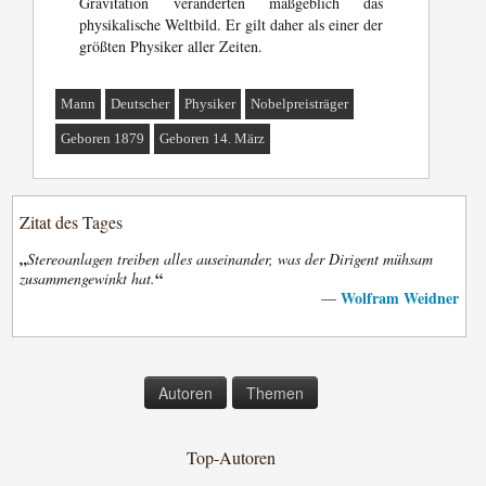
Gravitation veränderten maßgeblich das
physikalische Weltbild. Er gilt daher als einer der
größten Physiker aller Zeiten.
Mann
Deutscher
Physiker
Nobelpreisträger
Geboren 1879
Geboren 14. März
Zitat des Tages
„
Stereoanlagen treiben alles auseinander, was der Dirigent mühsam
“
zusammengewinkt hat.
Wolfram Weidner
—
Autoren
Themen
Top-Autoren