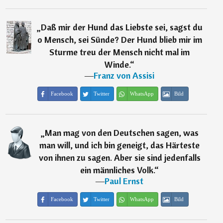
„
Daß mir der Hund das Liebste sei, sagst du
o Mensch, sei Sünde? Der Hund blieb mir im
Sturme treu der Mensch nicht mal im
Winde.
“
―
Franz von Assisi
Facebook
Twitter
WhatsApp
Bild
„
Man mag von den Deutschen sagen, was
man will, und ich bin geneigt, das Härteste
von ihnen zu sagen. Aber sie sind jedenfalls
ein männliches Volk.
“
―
Paul Ernst
Facebook
Twitter
WhatsApp
Bild