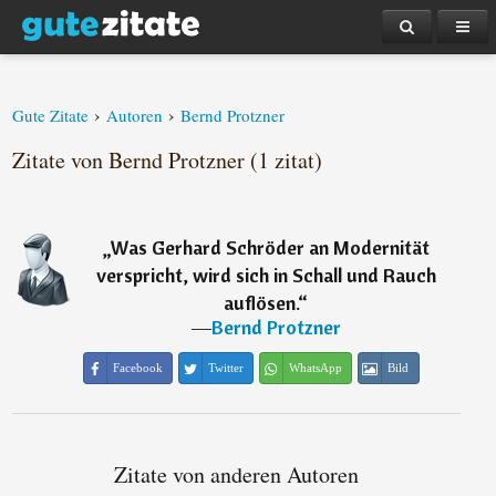
›
›
Gute Zitate
Autoren
Bernd Protzner
Zitate von Bernd Protzner (1 zitat)
„
Was Gerhard Schröder an Modernität
verspricht, wird sich in Schall und Rauch
auflösen.
“
―
Bernd Protzner
Facebook
Twitter
WhatsApp
Bild
Zitate von anderen Autoren