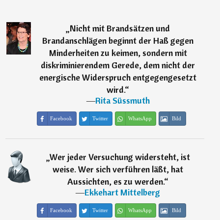
„
Nicht mit Brandsätzen und
Brandanschlägen beginnt der Haß gegen
Minderheiten zu keimen, sondern mit
diskriminierendem Gerede, dem nicht der
energische Widerspruch entgegengesetzt
wird.
“
―
Rita Süssmuth
Facebook
Twitter
WhatsApp
Bild
„
Wer jeder Versuchung widersteht, ist
weise. Wer sich verführen läßt, hat
Aussichten, es zu werden.
“
―
Ekkehart Mittelberg
Facebook
Twitter
WhatsApp
Bild