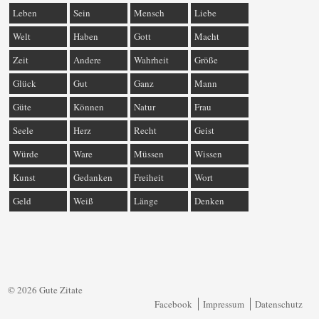
Leben
Sein
Mensch
Liebe
Welt
Haben
Gott
Macht
Zeit
Andere
Wahrheit
Größe
Glück
Gut
Ganz
Mann
Güte
Können
Natur
Frau
Seele
Herz
Recht
Geist
Würde
Ware
Müssen
Wissen
Kunst
Gedanken
Freiheit
Wort
Geld
Weiß
Länge
Denken
© 2026 Gute Zitate
Facebook
Impressum
Datenschutz