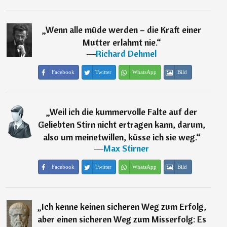
„
Wenn alle müde werden – die Kraft einer
Mutter erlahmt nie.
“
―
Richard Dehmel
Facebook
Twitter
WhatsApp
Bild
„
Weil ich die kummervolle Falte auf der
Geliebten Stirn nicht ertragen kann, darum,
also um meinetwillen, küsse ich sie weg.
“
―
Max Stirner
Facebook
Twitter
WhatsApp
Bild
„
Ich kenne keinen sicheren Weg zum Erfolg,
aber einen sicheren Weg zum Misserfolg: Es