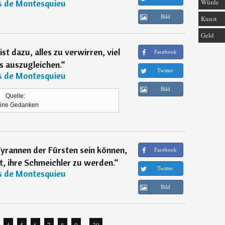
s de Montesquieu
Würde
Bild
Kunst
Geld
ist dazu, alles zu verwirren, viel
Facebook
es auszugleichen.
“
Twitter
s de Montesquieu
Bild
Quelle:
ine Gedanken
Tyrannen der Fürsten sein können,
Facebook
t, ihre Schmeichler zu werden.
“
Twitter
s de Montesquieu
Bild