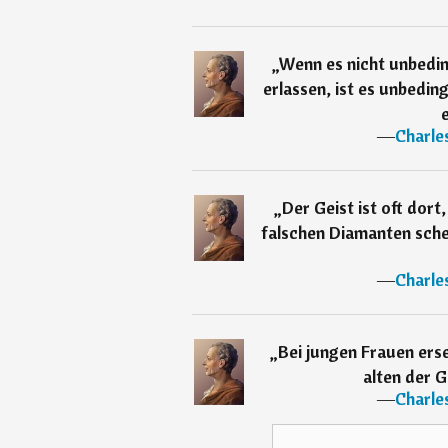
„
Wenn es nicht unbedin
erlassen, ist es unbedin
―
Charle
„
Der Geist ist oft dort
falschen Diamanten schei
―
Charle
„
Bei jungen Frauen erse
alten der G
―
Charle