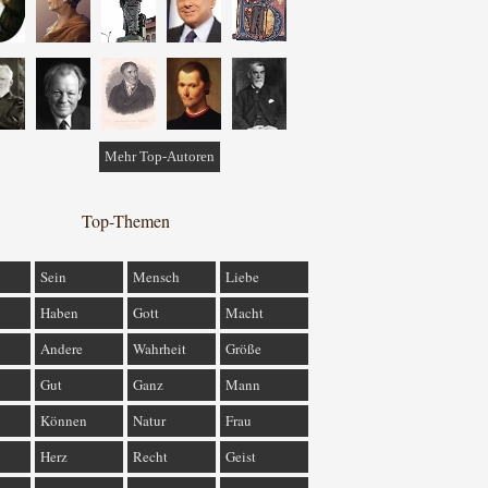
Mehr Top-Autoren
Top-Themen
Sein
Mensch
Liebe
Haben
Gott
Macht
Andere
Wahrheit
Größe
Gut
Ganz
Mann
Können
Natur
Frau
Herz
Recht
Geist