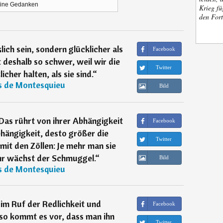
ine Gedanken
Krieg fü
den Fort
lich sein, sondern glücklicher als
Facebook
 deshalb so schwer, weil wir die
Twitter
icher halten, als sie sind.
“
s de Montesquieu
Bild
 Das rührt von ihrer Abhängigkeit
Facebook
bhängigkeit, desto größer die
Twitter
 mit den Zöllen: Je mehr man sie
hr wächst der Schmuggel.
“
Bild
s de Montesquieu
im Ruf der Redlichkeit und
Facebook
 so kommt es vor, dass man ihn
Twitter