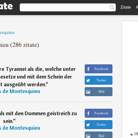
Zitate
A
esquieu
ieu (286 zitate)
e Tyrannei als die, welche unter
Facebook
esetze und mit dem Schein der
Twitter
it ausgeübt werden.
“
s de Montesquieu
Bild
 als mit den Dummen geistreich zu
Facebook
sein.
“
Twitter
s de Montesquieu
18
*
Bild