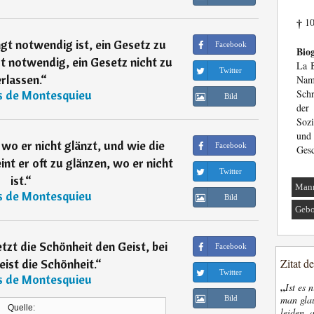
10
†
gt notwendig ist, ein Gesetz zu
Facebook
Biog
gt notwendig, ein Gesetz nicht zu
La B
Twitter
erlassen.
“
Nam
s de Montesquieu
Schr
Bild
der
Sozi
un
, wo er nicht glänzt, und wie die
Facebook
Gesc
nt er oft zu glänzen, wo er nicht
Twitter
ist.
“
Man
s de Montesquieu
Bild
Gebo
tzt die Schönheit den Geist, bei
Facebook
eist die Schönheit.
“
Zitat d
Twitter
s de Montesquieu
„
Ist es 
man glau
Bild
Quelle:
leiden, 