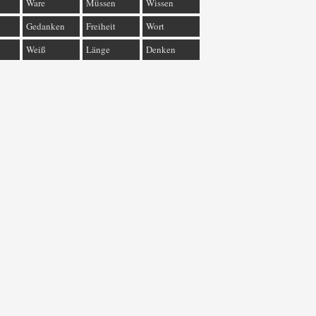
Ware
Müssen
Wissen
Gedanken
Freiheit
Wort
Weiß
Länge
Denken