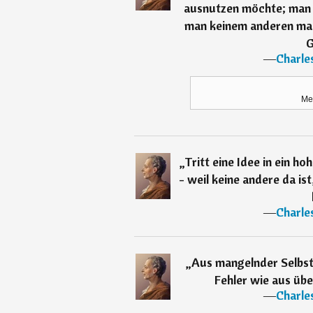
ausnutzen möchte; man 
man keinem anderen mac
G
―
Charle
Me
„
Tritt eine Idee in ein hoh
- weil keine andere da is
―
Charle
„
Aus mangelnder Selbst
Fehler wie aus übe
―
Charle