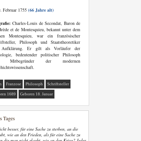
(66 Jahre alt)
. Februar 1755
rafie:
Charles-Louis de Secondat, Baron de
rède et de Montesquieu, bekannt unter dem
en Montesquieu, war ein französischer
iftsteller, Philosoph und Staatstheoretiker
 Aufklärung. Er gilt als Vorläufer der
ologie, bedeutender politischer Philosoph
d Mitbegründer der modernen
hichtswissenschaft.
n
Franzose
Philosoph
Schriftsteller
ren 1689
Geboren 18. Januar
es Tages
nicht besser, für eine Sache zu sterben, an die
bt, wie an den Frieden, als für eine Sache zu
an die man nicht glaubt, wie an den Krieg? Jeder