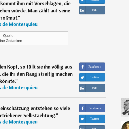
kommt ihm mit Vorschlägen, die
hen würde. Man zählt auf seine
Bild
roßmut.
“
s de Montesquieu
Quelle:
ine Gedanken
len Kopf, so füllt sie ihn völlig aus
Facebook
t, die ihr den Rang streitig machen
Twitter
könnte.
“
s de Montesquieu
Bild
einschätzung entstehen so viele
Facebook
rtriebener Selbstachtung.
“
Twitter
s de Montesquieu