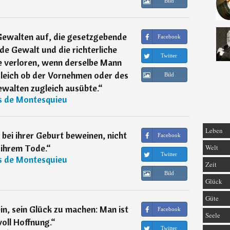
Bild
 Gewalten auf, die gesetzgebende
Facebook
de Gewalt und die richterliche
Twitter
e verloren, wenn derselbe Mann
gleich ob der Vornehmen oder des
Bild
Gewalten zugleich ausübte.
“
s de Montesquieu
Leben
ei ihrer Geburt beweinen, nicht
Facebook
 ihrem Tode.
“
Welt
Twitter
s de Montesquieu
Zeit
Bild
Glück
Güte
in, sein Glück zu machen: Man ist
Facebook
Seele
voll Hoffnung.
“
Twitter