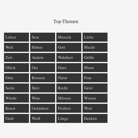
Top-Themen
Leben
Sein
Mensch
Liebe
Welt
Haben
Gott
Macht
Zeit
Andere
Wahrheit
Größe
Glück
Gut
Ganz
Mann
Güte
Können
Natur
Frau
Seele
Herz
Recht
Geist
Würde
Ware
Müssen
Wissen
Kunst
Gedanken
Freiheit
Wort
Geld
Weiß
Länge
Denken