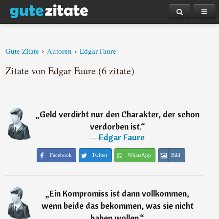
›
›
Gute Zitate
Autoren
Edgar Faure
Zitate von Edgar Faure (6 zitate)
„
Geld verdirbt nur den Charakter, der schon
verdorben ist.
“
―
Edgar Faure
Facebook
Twitter
WhatsApp
Bild
„
Ein Kompromiss ist dann vollkommen,
wenn beide das bekommen, was sie nicht
haben wollen.
“