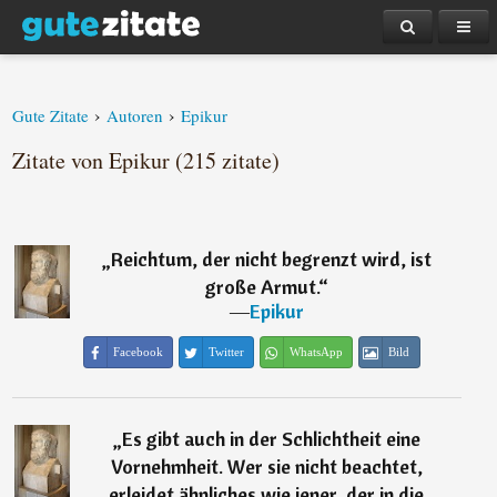
›
›
Gute Zitate
Autoren
Epikur
Zitate von Epikur (215 zitate)
„
Reichtum, der nicht begrenzt wird, ist
große Armut.
“
―
Epikur
Facebook
Twitter
WhatsApp
Bild
„
Es gibt auch in der Schlichtheit eine
Vornehmheit. Wer sie nicht beachtet,
erleidet ähnliches wie jener, der in die