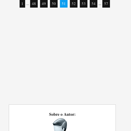
1
...
48
49
50
51
52
53
54
...
57
Sobre o Autor: