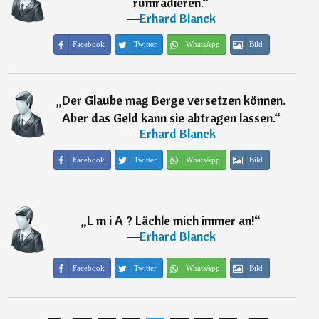
rumradieren.
“
―
Erhard Blanck
Facebook
Twitter
WhatsApp
Bild
„
Der Glaube mag Berge versetzen können.
Aber das Geld kann sie abtragen lassen.
“
―
Erhard Blanck
Facebook
Twitter
WhatsApp
Bild
„
L m i A ? Lächle mich immer an!
“
―
Erhard Blanck
Facebook
Twitter
WhatsApp
Bild