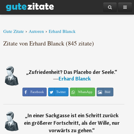
›
›
Gute Zitate
Autoren
Erhard Blanck
Zitate von Erhard Blanck (845 zitate)
„
Zufriedenheit? Das Placebo der Seele.
“
―
Erhard Blanck
Facebook
Twitter
WhatsApp
Bild
„
In einer Sackgasse ist ein Schritt zurück
ein größerer Fortschritt, als der Wille, nur
vorwärts zu gehen.
“