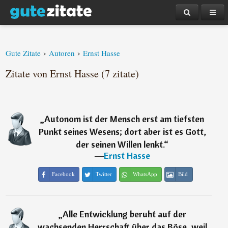
›
›
Gute Zitate
Autoren
Ernst Hasse
Zitate von Ernst Hasse (7 zitate)
„
Autonom ist der Mensch erst am tiefsten
Punkt seines Wesens; dort aber ist es Gott,
der seinen Willen lenkt.
“
―
Ernst Hasse
Facebook
Twitter
WhatsApp
Bild
„
Alle Entwicklung beruht auf der
wachsenden Herrschaft über das Böse, weil