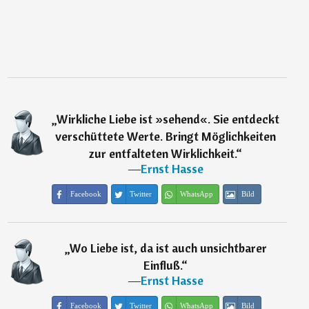
„
Wirkliche Liebe ist »sehend«. Sie entdeckt
verschüttete Werte. Bringt Möglichkeiten
zur entfalteten Wirklichkeit.
“
―
Ernst Hasse
Facebook
Twitter
WhatsApp
Bild
„
Wo Liebe ist, da ist auch unsichtbarer
Einfluß.
“
―
Ernst Hasse
Facebook
Twitter
WhatsApp
Bild