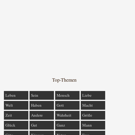
Top-Themen
Leben
Sein
Mensch
Liebe
Welt
Haben
Gott
Macht
Zeit
Andere
Wahrheit
Größe
Glück
Gut
Ganz
Mann