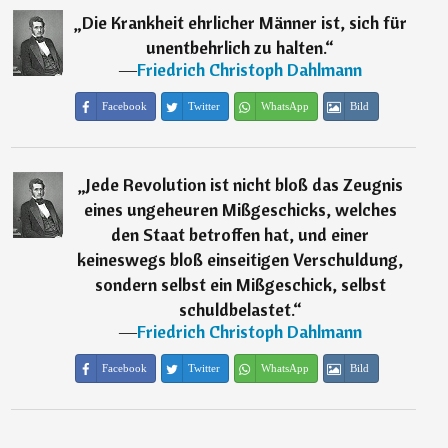
„
Die Krankheit ehrlicher Männer ist, sich für
unentbehrlich zu halten.
“
―
Friedrich Christoph Dahlmann
Facebook
Twitter
WhatsApp
Bild
„
Jede Revolution ist nicht bloß das Zeugnis
eines ungeheuren Mißgeschicks, welches
den Staat betroffen hat, und einer
keineswegs bloß einseitigen Verschuldung,
sondern selbst ein Mißgeschick, selbst
schuldbelastet.
“
―
Friedrich Christoph Dahlmann
Facebook
Twitter
WhatsApp
Bild