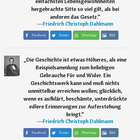
einfachsten Lebensgewohnheiten
hergebrachte Sitte so viel gilt, als bei
anderen das Gesetz.
“
―
Friedrich Christoph Dahlmann
Facebook
Twitter
WhatsApp
Bild
„
Die Geschichte ist etwas Höheres, als eine
Beispielsammlung zum beliebigen
Gebrauche Für und Wider. Ein
Geschichtswerk kann und muß nichts
unmittelbar erreichen wollen; glücklich,
wenn es aufklärt, beschämte, unterdrückte
edlere Erinnerungen zur Auferstehung
bringt.
“
―
Friedrich Christoph Dahlmann
Facebook
Twitter
WhatsApp
Bild