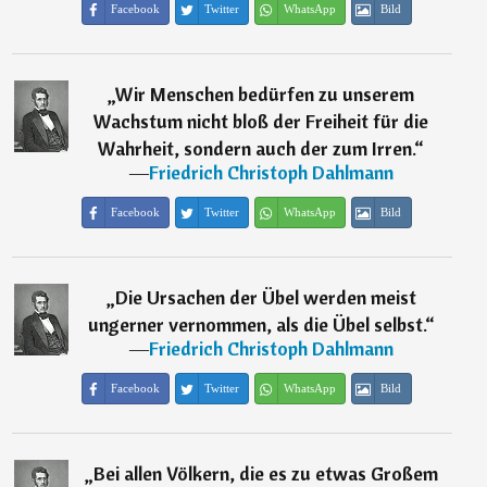
Facebook
Twitter
WhatsApp
Bild
„
Wir Menschen bedürfen zu unserem
Wachstum nicht bloß der Freiheit für die
Wahrheit, sondern auch der zum Irren.
“
―
Friedrich Christoph Dahlmann
Facebook
Twitter
WhatsApp
Bild
„
Die Ursachen der Übel werden meist
ungerner vernommen, als die Übel selbst.
“
―
Friedrich Christoph Dahlmann
Facebook
Twitter
WhatsApp
Bild
„
Bei allen Völkern, die es zu etwas Großem