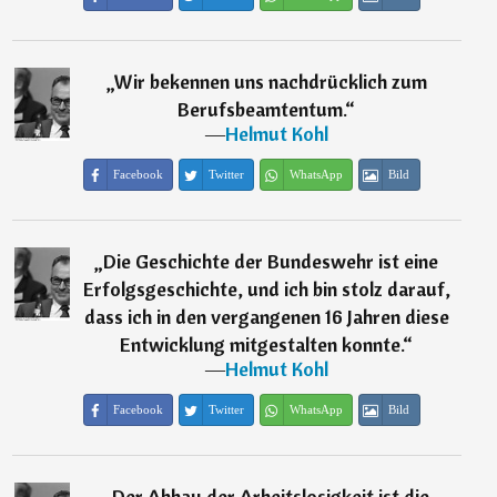
„
Wir bekennen uns nachdrücklich zum
Berufsbeamtentum.
“
―
Helmut Kohl
Facebook
Twitter
WhatsApp
Bild
„
Die Geschichte der Bundeswehr ist eine
Erfolgsgeschichte, und ich bin stolz darauf,
dass ich in den vergangenen 16 Jahren diese
Entwicklung mitgestalten konnte.
“
―
Helmut Kohl
Facebook
Twitter
WhatsApp
Bild
„
Der Abbau der Arbeitslosigkeit ist die