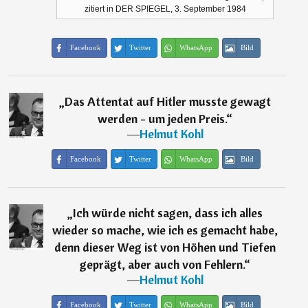
zitiert in DER SPIEGEL, 3. September 1984
Facebook
Twitter
WhatsApp
Bild
„
Das Attentat auf Hitler musste gewagt
werden - um jeden Preis.
“
―
Helmut Kohl
Facebook
Twitter
WhatsApp
Bild
„
Ich würde nicht sagen, dass ich alles
wieder so mache, wie ich es gemacht habe,
denn dieser Weg ist von Höhen und Tiefen
geprägt, aber auch von Fehlern.
“
―
Helmut Kohl
Facebook
Twitter
WhatsApp
Bild