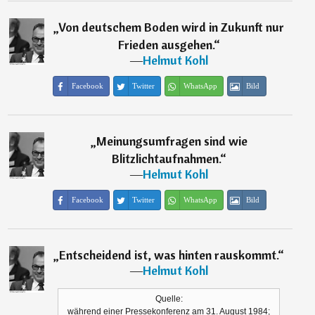
„
Von deutschem Boden wird in Zukunft nur
Frieden ausgehen.
“
―
Helmut Kohl
Facebook
Twitter
WhatsApp
Bild
„
Meinungsumfragen sind wie
Blitzlichtaufnahmen.
“
―
Helmut Kohl
Facebook
Twitter
WhatsApp
Bild
„
Entscheidend ist, was hinten rauskommt.
“
―
Helmut Kohl
Quelle:
während einer Pressekonferenz am 31. August 1984;