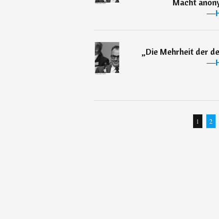
Macht anony
―
„
Die Mehrheit der de
―
1
2