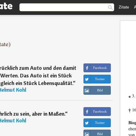
Zitate
A
tate)
rücklich zum Auto und den damit
Facebook
Werten. Das Auto ist ein Stück
Twitter
zugleich ein Stück Lebensqualität.
“
Helmut Kohl
Bild
3.
*
16
†
Facebook
rlich zu sein, aber in Maßen.
“
Helmut Kohl
Biog
Twitter
ehem
von 
Bild