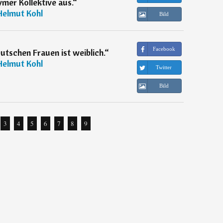
mer Kollektive aus.
“
Helmut Kohl
Bild
Facebook
utschen Frauen ist weiblich.
“
Helmut Kohl
Twitter
Bild
3
4
5
6
7
8
9