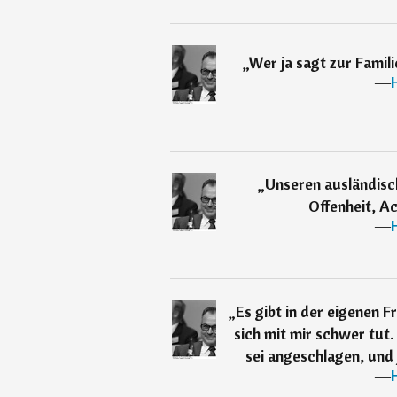
„
Wer ja sagt zur Famili
―
„
Unseren ausländisc
Offenheit, A
―
„
Es gibt in der eigenen F
sich mit mir schwer tut.
sei angeschlagen, und j
―