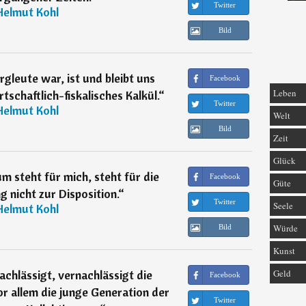
Twitter
Helmut Kohl
Bild
rgleute war, ist und bleibt uns
Facebook
Leben
rtschaftlich-fiskalisches Kalkül.
“
Twitter
Helmut Kohl
Welt
Bild
Zeit
Glück
 steht für mich, steht für die
Facebook
Güte
 nicht zur Disposition.
“
Twitter
Seele
Helmut Kohl
Würde
Bild
Kunst
achlässigt, vernachlässigt die
Geld
Facebook
or allem die junge Generation der
Twitter