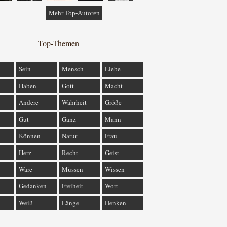
Mehr Top-Autoren
Top-Themen
Sein
Mensch
Liebe
Haben
Gott
Macht
Andere
Wahrheit
Größe
Gut
Ganz
Mann
Können
Natur
Frau
Herz
Recht
Geist
Ware
Müssen
Wissen
Gedanken
Freiheit
Wort
Weiß
Länge
Denken