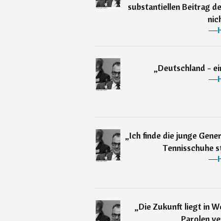
substantiellen Beitrag d
nic
―
„
Deutschland - ein
―
„
Ich finde die junge Gene
Tennisschuhe st
―
„
Die Zukunft liegt in W
Parolen ve