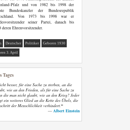
inland-Pfalz und von 1982 bis 1998 der
hste Bundeskanzler der Bundesrepublik
tschland. Von 1973 bis 1998 war er
desvorsitzender seiner Partei, danach bis
 deren Ehrenvorsitzender.
n
Deutscher
Politiker
Geboren 1930
ren 3. April
es Tages
nicht besser, für eine Sache zu sterben, an die
bt, wie an den Frieden, als für eine Sache zu
an die man nicht glaubt, wie an den Krieg? Jeder
gt ein weiteres Glied an die Kette des Übels, die
“
schritt der Menschlichkeit verhindert.
Albert Einstein
—