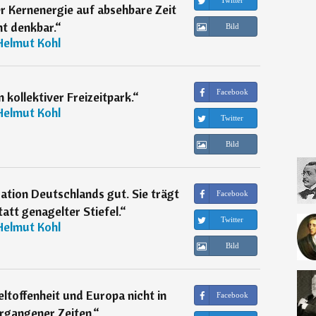
Twitter
er Kernenergie auf absehbare Zeit
ht denkbar.
“
Bild
Helmut Kohl
Facebook
 kollektiver Freizeitpark.
“
Helmut Kohl
Twitter
Bild
ration Deutschlands gut. Sie trägt
Facebook
att genagelter Stiefel.
“
Twitter
Helmut Kohl
Bild
eltoffenheit und Europa nicht in
Facebook
rgangener Zeiten.
“