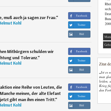
Rhe
sec
Deu
Facebook
e, muß auch ja sagen zur Frau.
“
Bun
Helmut Kohl
2000
Twitter
Bild
Man
Gebo
hen Mitbürgern schulden wir
Facebook
chtung und Toleranz.
“
Twitter
Helmut Kohl
Zitat d
Bild
„
Ist es 
man glau
leiden, 
Krieg fü
raktion eine Reihe von Leuten, die
Facebook
den Fort
 Manche meinen, der alte Elefant
Twitter
etzt gibt man ihm einen Tritt.
“
Helmut Kohl
Bild