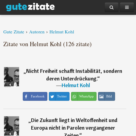
›
›
Gute Zitate
Autoren
Helmut Kohl
Zitate von Helmut Kohl (126 zitate)
„
Nicht Freiheit schafft Instabilität, sondern
deren Unterdrückung.
“
―
Helmut Kohl
Facebook
Twitter
WhatsApp
Bild
„
Die Zukunft liegt in Weltoffenheit und
Europa nicht in Parolen vergangener
Zeiten.
“