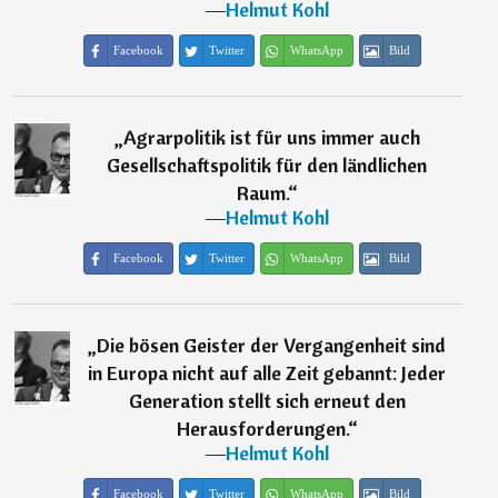
―
Helmut Kohl
Facebook
Twitter
WhatsApp
Bild
„
Agrarpolitik ist für uns immer auch
Gesellschaftspolitik für den ländlichen
Raum.
“
―
Helmut Kohl
Facebook
Twitter
WhatsApp
Bild
„
Die bösen Geister der Vergangenheit sind
in Europa nicht auf alle Zeit gebannt: Jeder
Generation stellt sich erneut den
Herausforderungen.
“
―
Helmut Kohl
Facebook
Twitter
WhatsApp
Bild