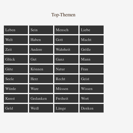
Top-Themen
Leben
Sein
Mensch
Liebe
Welt
Haben
Gott
Macht
Zeit
Andere
Wahrheit
Größe
Glück
Gut
Ganz
Mann
Güte
Können
Natur
Frau
Seele
Herz
Recht
Geist
Würde
Ware
Müssen
Wissen
Kunst
Gedanken
Freiheit
Wort
Geld
Weiß
Länge
Denken