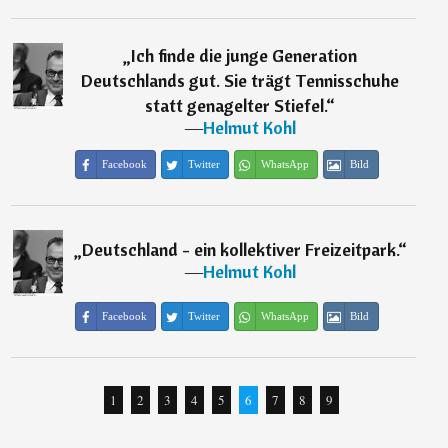
„
Ich finde die junge Generation
Deutschlands gut. Sie trägt Tennisschuhe
statt genagelter Stiefel.
“
―
Helmut Kohl
Facebook
Twitter
WhatsApp
Bild
„
Deutschland - ein kollektiver Freizeitpark.
“
―
Helmut Kohl
Facebook
Twitter
WhatsApp
Bild
1
2
3
4
5
6
7
8
9