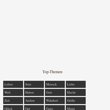
Top-Themen
Leben
Sein
Mensch
Liebe
Welt
Haben
Gott
Macht
Zeit
Andere
Wahrheit
Größe
Glück
Gut
Ganz
Mann