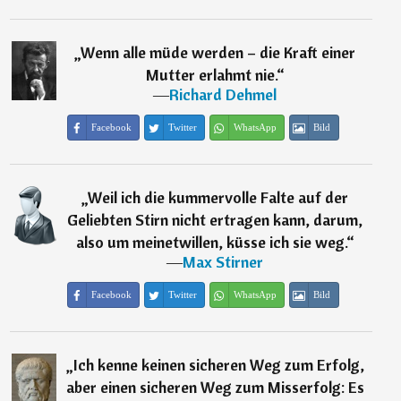
„
Wenn alle müde werden – die Kraft einer
Mutter erlahmt nie.
“
―
Richard Dehmel
Facebook
Twitter
WhatsApp
Bild
„
Weil ich die kummervolle Falte auf der
Geliebten Stirn nicht ertragen kann, darum,
also um meinetwillen, küsse ich sie weg.
“
―
Max Stirner
Facebook
Twitter
WhatsApp
Bild
„
Ich kenne keinen sicheren Weg zum Erfolg,
aber einen sicheren Weg zum Misserfolg: Es