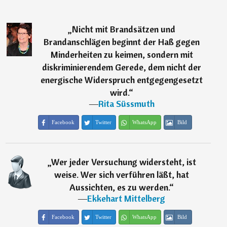
„
Nicht mit Brandsätzen und
Brandanschlägen beginnt der Haß gegen
Minderheiten zu keimen, sondern mit
diskriminierendem Gerede, dem nicht der
energische Widerspruch entgegengesetzt
wird.
“
―
Rita Süssmuth
Facebook
Twitter
WhatsApp
Bild
„
Wer jeder Versuchung widersteht, ist
weise. Wer sich verführen läßt, hat
Aussichten, es zu werden.
“
―
Ekkehart Mittelberg
Facebook
Twitter
WhatsApp
Bild