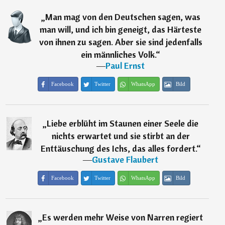
„
Man mag von den Deutschen sagen, was
man will, und ich bin geneigt, das Härteste
von ihnen zu sagen. Aber sie sind jedenfalls
ein männliches Volk.
“
―
Paul Ernst
Facebook
Twitter
WhatsApp
Bild
„
Liebe erblüht im Staunen einer Seele die
nichts erwartet und sie stirbt an der
Enttäuschung des Ichs, das alles fordert.
“
―
Gustave Flaubert
Facebook
Twitter
WhatsApp
Bild
„
Es werden mehr Weise von Narren regiert