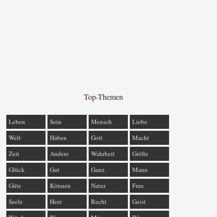
Top-Themen
Leben
Sein
Mensch
Liebe
Welt
Haben
Gott
Macht
Zeit
Andere
Wahrheit
Größe
Glück
Gut
Ganz
Mann
Güte
Können
Natur
Frau
Seele
Herz
Recht
Geist