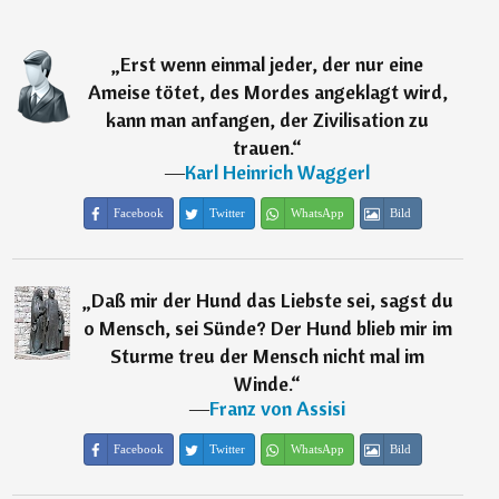
„
Erst wenn einmal jeder, der nur eine
Ameise tötet, des Mordes angeklagt wird,
kann man anfangen, der Zivilisation zu
trauen.
“
―
Karl Heinrich Waggerl
Facebook
Twitter
WhatsApp
Bild
„
Daß mir der Hund das Liebste sei, sagst du
o Mensch, sei Sünde? Der Hund blieb mir im
Sturme treu der Mensch nicht mal im
Winde.
“
―
Franz von Assisi
Facebook
Twitter
WhatsApp
Bild