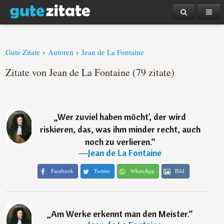
›
›
Gute Zitate
Autoren
Jean de La Fontaine
Zitate von Jean de La Fontaine (79 zitate)
„
Wer zuviel haben möcht', der wird
riskieren, das, was ihm minder recht, auch
noch zu verlieren.
“
―
Jean de La Fontaine
Facebook
Twitter
WhatsApp
Bild
„
Am Werke erkennt man den Meister.
“