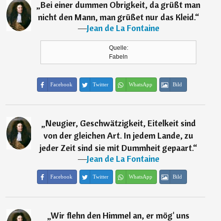
„
Bei einer dummen Obrigkeit, da grüßt man
nicht den Mann, man grüßet nur das Kleid.
“
―
Jean de La Fontaine
Quelle:
Fabeln
Facebook
Twitter
WhatsApp
Bild
„
Neugier, Geschwätzigkeit, Eitelkeit sind
von der gleichen Art. In jedem Lande, zu
jeder Zeit sind sie mit Dummheit gepaart.
“
―
Jean de La Fontaine
Facebook
Twitter
WhatsApp
Bild
„
Wir flehn den Himmel an, er mög' uns