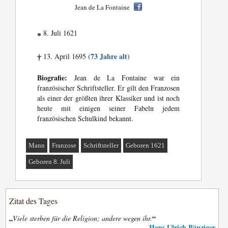
Jean de La Fontaine
8. Juli 1621
*
(73 Jahre alt)
13. April 1695
†
Biografie:
Jean de La Fontaine war ein
französischer Schriftsteller. Er gilt den Franzosen
als einer der größten ihrer Klassiker und ist noch
heute mit einigen seiner Fabeln jedem
französischen Schulkind bekannt.
Mann
Franzose
Schriftsteller
Geboren 1621
Geboren 8. Juli
Zitat des Tages
„
“
Viele sterben für die Religion; andere wegen ihr.
Hans Ulrich Bänziger
—