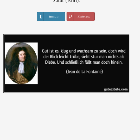
Zitat (Bild):
tumblr
Pinterest