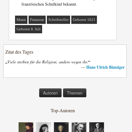
französischen Schulkind bekannt.
Mann
Franzose
Schriftsteller
Geboren 1621
Geboren 8. Juli
Zitat des Tages
„
“
Viele sterben für die Religion; andere wegen ihr.
Hans Ulrich Bänziger
—
Autoren
Themen
Top-Autoren