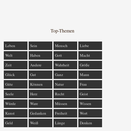
Top-Themen
Leben
Sein
Mensch
Liebe
Welt
Haben
Gott
Macht
Zeit
Andere
Wahrheit
Größe
Glück
Gut
Ganz
Mann
Güte
Können
Natur
Frau
Seele
Herz
Recht
Geist
Würde
Ware
Müssen
Wissen
Kunst
Gedanken
Freiheit
Wort
Geld
Weiß
Länge
Denken