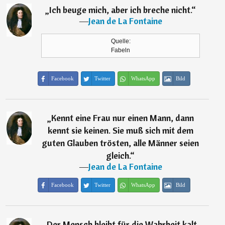
„
Ich beuge mich, aber ich breche nicht.
“
―
Jean de La Fontaine
Quelle:
Fabeln
Facebook
Twitter
WhatsApp
Bild
„
Kennt eine Frau nur einen Mann, dann
kennt sie keinen. Sie muß sich mit dem
guten Glauben trösten, alle Männer seien
gleich.
“
―
Jean de La Fontaine
Facebook
Twitter
WhatsApp
Bild
„
Der Mensch bleibt für die Wahrheit kalt.