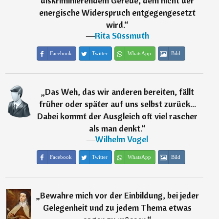
diskriminierendem Gerede, dem nicht der
energische Widerspruch entgegengesetzt
wird.
“
―
Rita Süssmuth
Facebook
Twitter
WhatsApp
Bild
„
Das Weh, das wir anderen bereiten, fällt
früher oder später auf uns selbst zurück...
Dabei kommt der Ausgleich oft viel rascher
als man denkt.
“
―
Wilhelm Vogel
Facebook
Twitter
WhatsApp
Bild
„
Bewahre mich vor der Einbildung, bei jeder
Gelegenheit und zu jedem Thema etwas