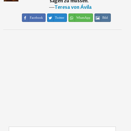
sagen zu müssen.
“
―
Teresa von Ávila
Facebook
Twitter
WhatsApp
Bild