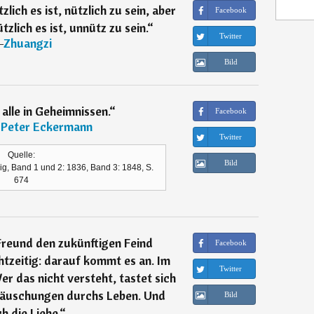
lich es ist, nützlich zu sein, aber
Facebook
zlich es ist, unnütz zu sein.
“
Twitter
―
Zhuangzi
Bild
alle in Geheimnissen.
“
Facebook
 Peter Eckermann
Twitter
Quelle:
Bild
g, Band 1 und 2: 1836, Band 3: 1848, S.
674
reund den zukünftigen Feind
Facebook
tzeitig: darauf kommt es an. Im
Twitter
er das nicht versteht, tastet sich
ttäuschungen durchs Leben. Und
Bild
h die Liebe.
“