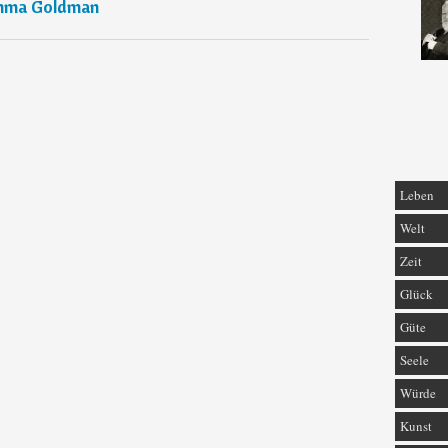
ma Goldman
Leben
Welt
Zeit
Glück
Güte
Seele
Würde
Kunst