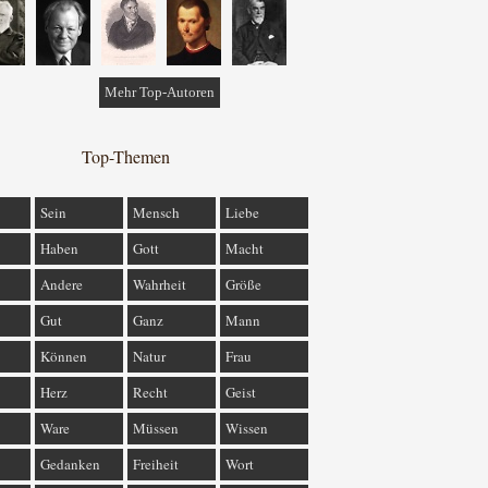
Mehr Top-Autoren
Top-Themen
Sein
Mensch
Liebe
Haben
Gott
Macht
Andere
Wahrheit
Größe
Gut
Ganz
Mann
Können
Natur
Frau
Herz
Recht
Geist
Ware
Müssen
Wissen
Gedanken
Freiheit
Wort