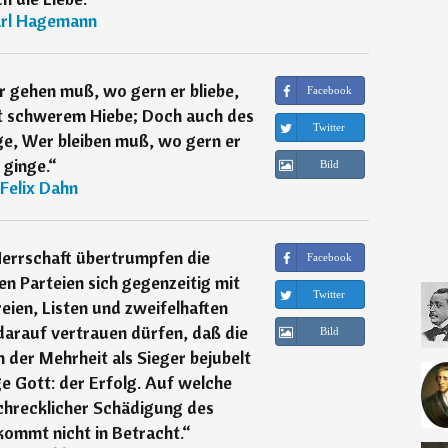
rl Hagemann
 gehen muß, wo gern er bliebe,
Facebook
it schwerem Hiebe; Doch auch des
Twitter
ge, Wer bleiben muß, wo gern er
ginge.
“
Bild
Felix Dahn
errschaft übertrumpfen die
Facebook
en Parteien sich gegenzeitig mit
Twitter
eien, Listen und zweifelhaften
darauf vertrauen dürfen, daß die
Bild
on der Mehrheit als Sieger bejubelt
ige Gott: der Erfolg. Auf welche
chrecklicher Schädigung des
kommt nicht in Betracht.
“