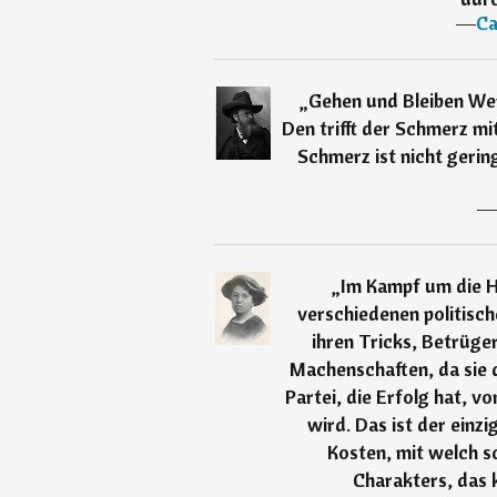
―
Ca
„
Gehen und Bleiben Wer
Den trifft der Schmerz m
Schmerz ist nicht gerin
―
„
Im Kampf um die H
verschiedenen politisch
ihren Tricks, Betrüger
Machenschaften, da sie 
Partei, die Erfolg hat, v
wird. Das ist der einz
Kosten, mit welch s
Charakters, das 