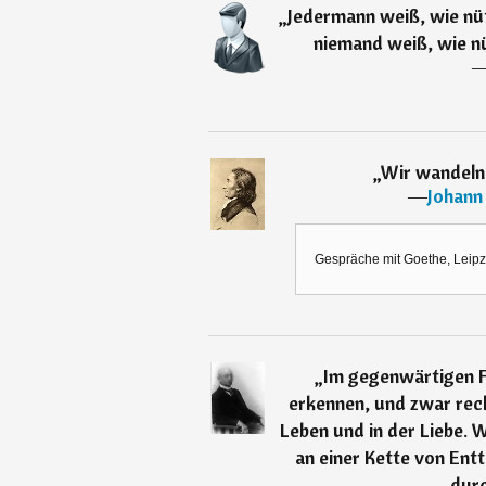
„
Jedermann weiß, wie nütz
niemand weiß, wie nüt
„
Wir wandeln 
―
Johann
Gespräche mit Goethe, Leipzi
„
Im gegenwärtigen F
erkennen, und zwar rech
Leben und in der Liebe. W
an einer Kette von En
durc