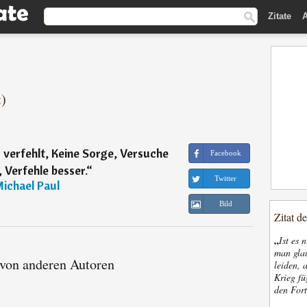
Zitate
A
t)
verfehlt, Keine Sorge, Versuche
Facebook
 Verfehle besser.
“
Twitter
ichael Paul
Bild
Zitat d
„
Ist es 
man glau
 von anderen Autoren
leiden, 
Krieg fü
den Fort